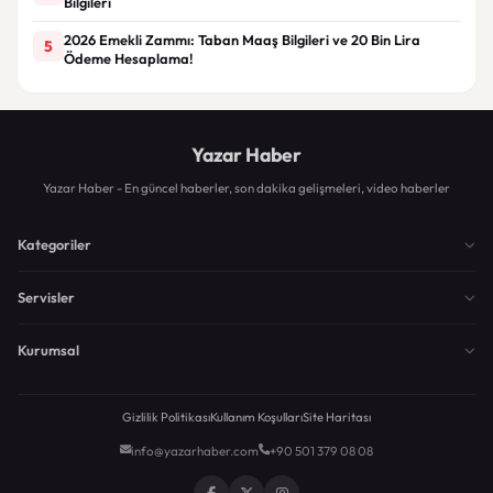
Bilgileri
2026 Emekli Zammı: Taban Maaş Bilgileri ve 20 Bin Lira
5
Ödeme Hesaplama!
Yazar Haber
Yazar Haber - En güncel haberler, son dakika gelişmeleri, video haberler
Kategoriler
Servisler
Kurumsal
Gizlilik Politikası
Kullanım Koşulları
Site Haritası
info@yazarhaber.com
+90 501 379 08 08