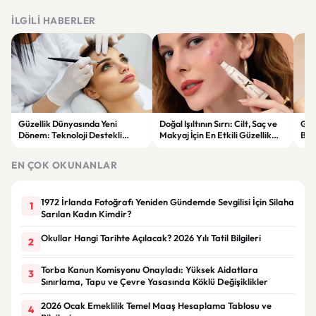
İLGILI HABERLER
Güzellik Dünyasında Yeni
Doğal Işıltının Sırrı: Cilt, Saç ve
Güz
Dönem: Teknoloji Destekli
Makyaj İçin En Etkili Güzellik
Bak
Bakım Ürünleri ve Yenilikçi
Ürünleri
Ger
Çözümler
EN ÇOK OKUNANLAR
1972 İrlanda Fotoğrafı Yeniden Gündemde Sevgilisi İçin Silaha
1
Sarılan Kadın Kimdir?
Okullar Hangi Tarihte Açılacak? 2026 Yılı Tatil Bilgileri
2
Torba Kanun Komisyonu Onayladı: Yüksek Aidatlara
3
Sınırlama, Tapu ve Çevre Yasasında Köklü Değişiklikler
2026 Ocak Emeklilik Temel Maaş Hesaplama Tablosu ve
4