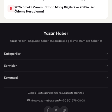
2026 Emekli Zammı: Taban Maaş Bilgileri ve 20 Bin Lira
5
Ödeme Hesaplama!
Yazar Haber
Yazar Haber - En güncel haberler, son dakika gelişmeleri, video haberler
Kategoriler
Servisler
Kurumsal
Gizlilik Politikası
Kullanım Koşulları
Site Haritası
info@yazarhaber.com
+90 501 379 08 08