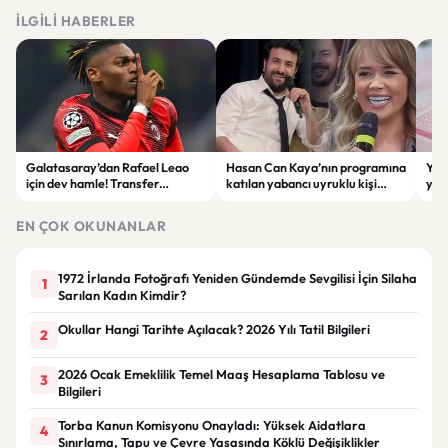
İLGILI HABERLER
Galatasaray’dan Rafael Leao
Hasan Can Kaya’nın programına
YÖK
için dev hamle! Transfer
katılan yabancı uyruklu kişi
yap
görüşmeleri başladı
çalışma izni olmadığı
dök
gerekçesiyle gözaltına alındı
EN ÇOK OKUNANLAR
1972 İrlanda Fotoğrafı Yeniden Gündemde Sevgilisi İçin Silaha
1
Sarılan Kadın Kimdir?
Okullar Hangi Tarihte Açılacak? 2026 Yılı Tatil Bilgileri
2
2026 Ocak Emeklilik Temel Maaş Hesaplama Tablosu ve
3
Bilgileri
Torba Kanun Komisyonu Onayladı: Yüksek Aidatlara
4
Sınırlama, Tapu ve Çevre Yasasında Köklü Değişiklikler