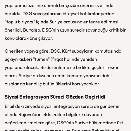
yapılanma üzerine önemli bir çözüm önerisi üzerinde
duruldu. DSG savaşçılarının bireysel katılımlar yerine
"toplu bir yapı" içinde Suriye ordusuna entegre edilmesi
önerildi. Bu talep, DSG’nin uzun süredir savunduğu kritik bir
konu olarak öne çıkıyor.
Önerilen yapıya göre, DSG, Kürt subayların komutasında
üç ayrı askeri "tümen" (firqa) halinde yeniden
yapılandırılacak. Bu düzenleme ile birlikte güçler, resmi
olarak Suriye ordusunun emir-komuta yapısına dahil
olsalar da kendi iç bütünlüklerini koruyacaklar.
Siyasi Entegrasyon Süreci Gözden Geçirildi
Erbil’deki zirvede siyasi entegrasyon süreci de gündeme
alındı. Rojava’dan elde edilen bilgilere dayanan
değerlendirmelere göre, DSG’nin Suriye hükümetinde üst
düzey pozisyonlar kazanması ve Savunma Bakanlığı gibi