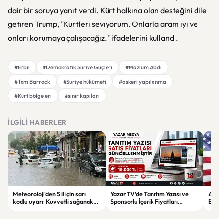
dair bir soruya yanıt verdi. Kürt halkına olan desteğini dile
getiren Trump, "Kürtleri seviyorum. Onlarla aram iyi ve
onları korumaya çalışacağız." ifadelerini kullandı.
#Erbil
#Demokratik Suriye Güçleri
#Mazlum Abdi
#Tom Barrack
#Suriye hükümeti
#askeri yapılanma
#Kürt bölgeleri
#sınır kapıları
İLGILI HABERLER
Meteoroloji'den 5 il için sarı
Yazar TV’de Tanıtım Yazısı ve
ABD
kodlu uyarı: Kuvvetli sağanak
Sponsorlu İçerik Fiyatları
Boğ
ve fırtına geliyor
Güncellendi: Yeni Fiyat 15 Bin TL
iht