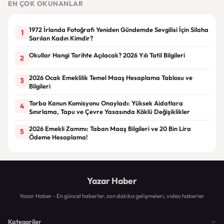
EN ÇOK OKUNANLAR
1972 İrlanda Fotoğrafı Yeniden Gündemde Sevgilisi İçin Silaha
1
Sarılan Kadın Kimdir?
Okullar Hangi Tarihte Açılacak? 2026 Yılı Tatil Bilgileri
2
2026 Ocak Emeklilik Temel Maaş Hesaplama Tablosu ve
3
Bilgileri
Torba Kanun Komisyonu Onayladı: Yüksek Aidatlara
4
Sınırlama, Tapu ve Çevre Yasasında Köklü Değişiklikler
2026 Emekli Zammı: Taban Maaş Bilgileri ve 20 Bin Lira
5
Ödeme Hesaplama!
Yazar Haber
Yazar Haber - En güncel haberler, son dakika gelişmeleri, video haberler
Kategoriler