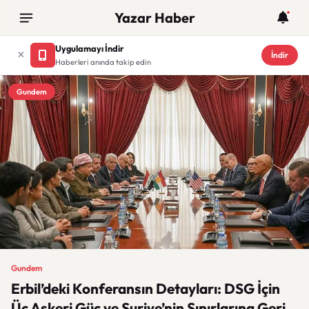
Yazar Haber
Uygulamayı İndir
İndir
Haberleri anında takip edin
Gundem
Gundem
Erbil’deki Konferansın Detayları: DSG İçin
Üç Askeri Güç ve Suriye’nin Sınırlarına Geri