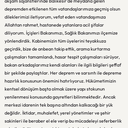
akşam sajanstlerinde Balıkesir'de meydana gelen
depremden etkilenen tüm vatandaşlarımıza geçmiş olsun
dileklerimizi iletiyorum, vefat eden vatandaşımıza
Allahtan rahmet, hastanede yatanlara acil şifalar
diliyorum. İçişleri Bakanımızı, Sağlık Bakanımızı ilçemize
yönlendirdik. Kabinemizin tüm üyelerini teyakkuza
geçirdik, bize de anbean takip ettik, arama kurtarma
çalışmaları tamamlandı, hasar tespit çalışmaları sürüyor,
bakan arkadaşlarımız kendi alanları ile ilgili bilgileri şeffaf
bir şekilde paylaştılar. Her deprem ve sarsıntı ile depreme
hazırlık konusunun önemini hatırlıyoruz. Hükümetimizin
kentsel dönüşüm başta olmak üzere yapı stokunun
yenilenmesi konusunda gayretleri bilinmektedir. Ancak
merkezi idarenin tek başına altından kalkacağı bir yük
değildir. İktidar, muhalefet, yerel yönetimler ve şehir
sakinleri ile beraber el ele verip bu mücadeleyi seferberlik