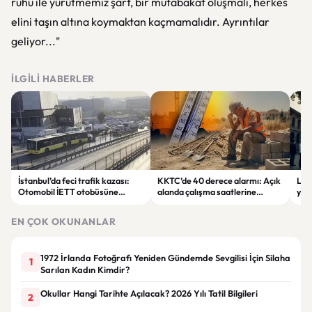
ruhu ile yürütmemiz şart, bir mutabakat oluşmalı, herkes
elini taşın altına koymaktan kaçmamalıdır. Ayrıntılar
geliyor..."
İLGILI HABERLER
İstanbul’da feci trafik kazası:
KKTC’de 40 derece alarmı: Açık
LGS
Otomobil İETT otobüsüne
alanda çalışma saatlerine
yük
çarptı, 3 kişi hayatını kaybetti
sıcaklık düzenlemesi
lise
EN ÇOK OKUNANLAR
1972 İrlanda Fotoğrafı Yeniden Gündemde Sevgilisi İçin Silaha
1
Sarılan Kadın Kimdir?
Okullar Hangi Tarihte Açılacak? 2026 Yılı Tatil Bilgileri
2