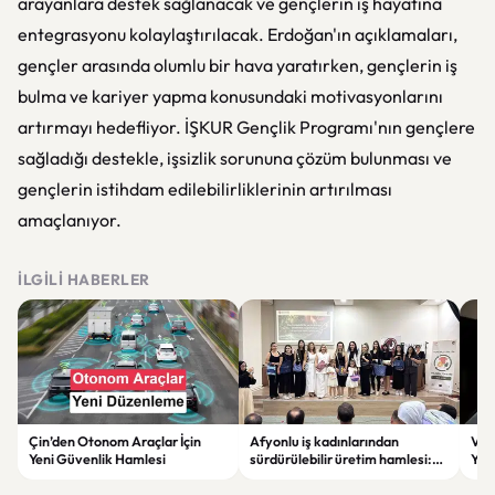
arayanlara destek sağlanacak ve gençlerin iş hayatına
entegrasyonu kolaylaştırılacak. Erdoğan'ın açıklamaları,
gençler arasında olumlu bir hava yaratırken, gençlerin iş
bulma ve kariyer yapma konusundaki motivasyonlarını
artırmayı hedefliyor. İŞKUR Gençlik Programı'nın gençlere
sağladığı destekle, işsizlik sorununa çözüm bulunması ve
gençlerin istihdam edilebilirliklerinin artırılması
amaçlanıyor.
İLGILI HABERLER
Çin’den Otonom Araçlar İçin
Afyonlu iş kadınlarından
Vol
Yeni Güvenlik Hamlesi
sürdürülebilir üretim hamlesi:
Yap
EKO-KOOP Projesi tanıtıldı
Azal