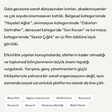
Gala gecesine sanat dünyasından isimler, akademisyenler
ve çok sayıda sinemasever katıldı. Belgesel kategorisinde
“Hayalet Ağlar”, animasyon kategorisinde “Odunları
Getirdiler”, deneysel kategoride “Son Kovan” ve kurmaca
kategorisinde “Sessiz Çığlık” en iyi film ödülüne layık
görüldü.
Etkinlikte yapılan konuşmalarda, afetlerin kader olmadığı
ve toplumsal bilinçlenmenin büyük önem taşıdığı
vurgulandı. Yarışma, genç yönetmenlerin güçlü
hikâyeleriyle yalnızca bir sanat organizasyonu değil, aynı
zamanda sosyal sorumluluk platformu olarak da öne çıktı.
#kısa film
#genç sinemacılar
#afet bilinci
#yarışma
#cesaret
#esaret
#sinema etkinliği
#ödül töreni