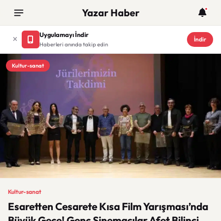
Yazar Haber
Uygulamayı İndir
İndir
Haberleri anında takip edin
Kultur-sanat
Kultur-sanat
Esaretten Cesarete Kısa Film Yarışması’nda
Büyük Gece! Genç Sinemacılar Afet Bilinci