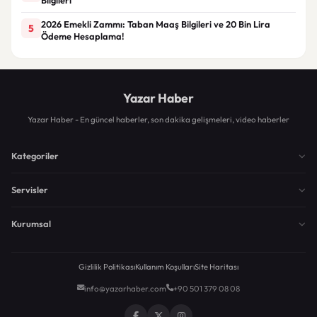
2026 Emekli Zammı: Taban Maaş Bilgileri ve 20 Bin Lira
5
Ödeme Hesaplama!
Yazar Haber
Yazar Haber - En güncel haberler, son dakika gelişmeleri, video haberler
Kategoriler
Servisler
Kurumsal
Gizlilik Politikası
Kullanım Koşulları
Site Haritası
info@yazarhaber.com
+90 501 379 08 08