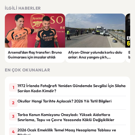
İLGILI HABERLER
Arsenal’dan flaş transfer: Bruno
Afyon-Dinar yolunda korku dolu
Emn
Guimaraes için imzalar atıldı
anlar: Anız yangını çıktı,
bin 
zincirleme kaza nedeniyle
ulaşım durdu
EN ÇOK OKUNANLAR
1972 İrlanda Fotoğrafı Yeniden Gündemde Sevgilisi İçin Silaha
1
Sarılan Kadın Kimdir?
Okullar Hangi Tarihte Açılacak? 2026 Yılı Tatil Bilgileri
2
Torba Kanun Komisyonu Onayladı: Yüksek Aidatlara
3
Sınırlama, Tapu ve Çevre Yasasında Köklü Değişiklikler
2026 Ocak Emeklilik Temel Maaş Hesaplama Tablosu ve
4
Bilgileri