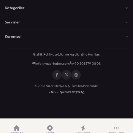
Kategoriler
Servisler
Kurumsal
Gizlilik Politikası
Kullanım Koşulları
Site Haritası
info@yazarhaber.com
+90 501 379 08 08
© 2026 Yazar Medya A.Ş. Tüm hakları saklıdır.
Egemen KEYDAL
eNews |
Anasayfa
Keşfet
Son Dakika
Daha Fazla