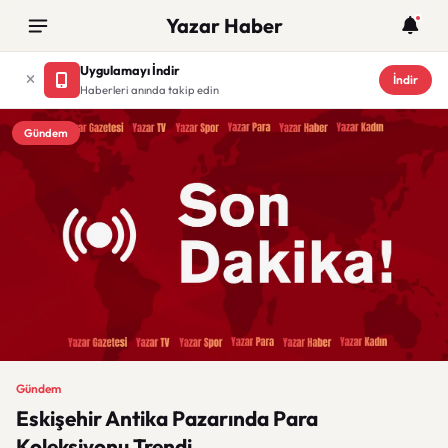
Yazar Haber
Uygulamayı İndir
İndir
Haberleri anında takip edin
Gündem
Gündem
Eskişehir Antika Pazarında Para
Koleksiyonu Trendi