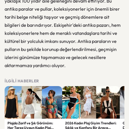
yaklaşık 100 yıldır aile geleneğini devam ettiriyor. Bu
antika paralar ve pullar, koleksiyonerler için önemli birer
tarihi belge niteliği taşıyor ve geçmiş dönemlere ait
bilgileri de barındırıyor. Eskişehir'deki antika pazarı, hem
koleksiyonerlere hem de meraklı vatandaşlara tarihi ve
kültürel bir yolculuk imkanı sunuyor. Antika paraların ve
pulların bu şekilde korunup değerlendirilmesi, geçmişin
izlerini günümüze taşımamıza ve gelecek nesillere
aktarmamıza yardımcı oluyor.
İLGILI HABERLER
Plajda Zarif ve Şık Görünüm:
2026 Kadın Plaj Giyim Trendleri:
Güz
Her Tarza Uygun Kadın Plaj
Şıklık ve Konforu Bir Araya
Dön