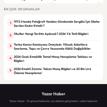
Giyim Önerileri
Getiren Modeller
Bakı
Çöz
EN ÇOK OKUNANLAR
1972 İrlanda Fotoğrafı Yeniden Gündemde Sevgilisi İçin Silaha
1
Sarılan Kadın Kimdir?
Okullar Hangi Tarihte Açılacak? 2026 Yılı Tatil Bilgileri
2
Torba Kanun Komisyonu Onayladı: Yüksek Aidatlara
3
Sınırlama, Tapu ve Çevre Yasasında Köklü Değişiklikler
2026 Ocak Emeklilik Temel Maaş Hesaplama Tablosu ve
4
Bilgileri
2026 Emekli Zammı: Taban Maaş Bilgileri ve 20 Bin Lira
5
Ödeme Hesaplama!
Yazar Haber
Yazar Haber - En güncel haberler, son dakika gelişmeleri, video haberler