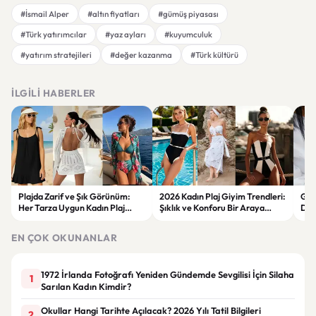
#İsmail Alper
#altın fiyatları
#gümüş piyasası
#Türk yatırımcılar
#yaz ayları
#kuyumculuk
#yatırım stratejileri
#değer kazanma
#Türk kültürü
İLGILI HABERLER
Plajda Zarif ve Şık Görünüm:
2026 Kadın Plaj Giyim Trendleri:
Güz
Her Tarza Uygun Kadın Plaj
Şıklık ve Konforu Bir Araya
Dön
Giyim Önerileri
Getiren Modeller
Bakı
Çöz
EN ÇOK OKUNANLAR
1972 İrlanda Fotoğrafı Yeniden Gündemde Sevgilisi İçin Silaha
1
Sarılan Kadın Kimdir?
Okullar Hangi Tarihte Açılacak? 2026 Yılı Tatil Bilgileri
2