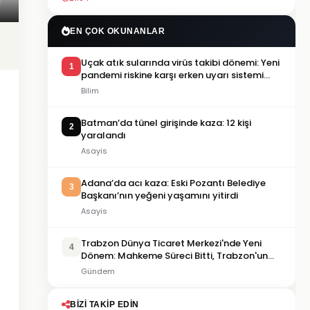
EN ÇOK OKUNANLAR
Uçak atık sularında virüs takibi dönemi: Yeni
1
pandemi riskine karşı erken uyarı sistemi
geliştiriliyor
Bilim
Batman’da tünel girişinde kaza: 12 kişi
2
yaralandı
Asayis
Adana’da acı kaza: Eski Pozantı Belediye
3
Başkanı’nın yeğeni yaşamını yitirdi
Asayis
Trabzon Dünya Ticaret Merkezi'nde Yeni
4
Dönem: Mahkeme Süreci Bitti, Trabzon'un
Dev Projesi Ne Zaman Tamamlanacak?
Gündem
BIZI TAKIP EDIN