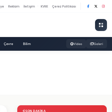
nye
Reklam
İletişim
KVKK
Çerez Politikası
|
Çevre
Bilim
Video
Galeri
SON DAKIKA