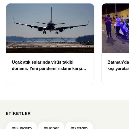
Uçak atık sularında virüs takibi
Batman’da 
dönemi: Yeni pandemi riskine karşı
kişi yarala
erken uyarı sistemi geliştiriliyor
ETIKETLER
#Gundem
#Haber
#Yaşam