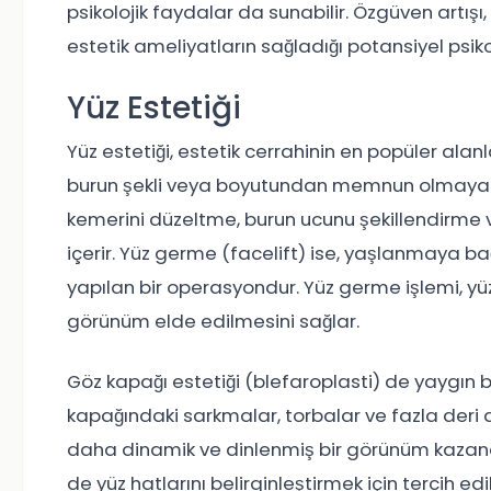
psikolojik faydalar da sunabilir. Özgüven artışı
estetik ameliyatların sağladığı potansiyel psikol
Yüz Estetiği
Yüz estetiği, estetik cerrahinin en popüler alanla
burun şekli veya boyutundan memnun olmayan bir
kemerini düzeltme, burun ucunu şekillendirme ve
içerir. Yüz germe (facelift) ise, yaşlanmaya ba
yapılan bir operasyondur. Yüz germe işlemi, yüz
görünüm elde edilmesini sağlar.
Göz kapağı estetiği (blefaroplasti) de yaygın bi
kapağındaki sarkmalar, torbalar ve fazla deri 
daha dinamik ve dinlenmiş bir görünüm kazandır
de yüz hatlarını belirginleştirmek için tercih ed