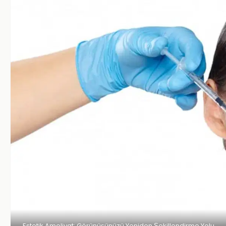
Estetik Ameliyat: Görünüşünüzü Yeniden Şekillendirme Yolu