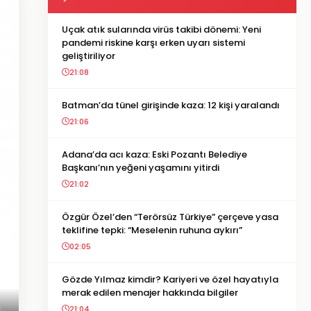
Uçak atık sularında virüs takibi dönemi: Yeni
pandemi riskine karşı erken uyarı sistemi
geliştiriliyor
21:08
Batman’da tünel girişinde kaza: 12 kişi yaralandı
21:06
Adana’da acı kaza: Eski Pozantı Belediye
Başkanı’nın yeğeni yaşamını yitirdi
21:02
Özgür Özel’den “Terörsüz Türkiye” çerçeve yasa
teklifine tepki: “Meselenin ruhuna aykırı”
02:05
Gözde Yılmaz kimdir? Kariyeri ve özel hayatıyla
merak edilen menajer hakkında bilgiler
21:04