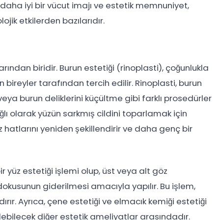
, daha iyi bir vücut imajı ve estetik memnuniyet,
ojik etkilerden bazılarıdır.
rından biridir. Burun estetiği (rinoplasti), çoğunlukla
eyler tarafından tercih edilir. Rinoplasti, burun
ya burun deliklerini küçültme gibi farklı prosedürler
ğlı olarak yüzün sarkmış cildini toparlamak için
 hatlarını yeniden şekillendirir ve daha genç bir
r yüz estetiği işlemi olup, üst veya alt göz
dokusunun giderilmesi amacıyla yapılır. Bu işlem,
ır. Ayrıca, çene estetiği ve elmacık kemiği estetiği
ilebilecek diğer estetik ameliyatlar arasındadır.