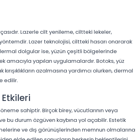
asıdır. Lazerle cilt yenileme, ciltteki lekeler,
r yöntemdir. Lazer teknolojisi, ciltteki hasarı onararak
dermal dolgular ise, yüzün çeşitli bölgelerinde
tmek amacıyla yapılan uygulamalardır. Botoks, yüz
k kırışıklıkların azalmasına yardımcı olurken, dermal
 edilir.
Etkileri
r öneme sahiptir. Birçok birey, vücutlarının veya
ar ve bu durum özgüven kaybına yol açabilir. Estetik
ssetmelerine ve dış görünüşlerinden memnun olmalarına
ahiden elde edilen sonuçların herkesin beklentilerini