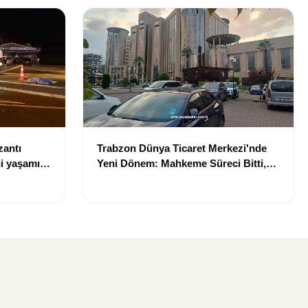
zantı
Trabzon Dünya Ticaret Merkezi'nde
i yaşamını
Yeni Dönem: Mahkeme Süreci Bitti,
Trabzon'un Dev Projesi Ne Zaman
Tamamlanacak?