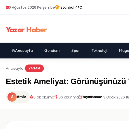
6 Ağustos 2026 Perşembe
İstanbul 4°C
Yazar Haber
Anasayfa
Gündem
Spor
Teknoloji
Maga
Anasayfa
YAŞAM
Estetik Ameliyat: Görünüşünüzü 
5 dk okuma
66 okunma
13 Ocak 2026 1
A
Arşiv
Yayınlanma: