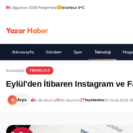
6 Ağustos 2026 Perşembe
İstanbul 4°C
Yazar Haber
Anasayfa
Gündem
Spor
Teknoloji
Maga
Anasayfa
TEKNOLOJI
Eylül'den İtibaren Instagram ve
5 dk okuma
82 okunma
13 Ocak 2026 1
A
Arşiv
Yayınlanma: