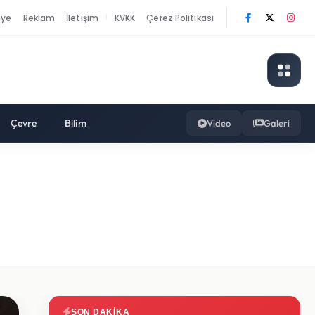
nye
Reklam
İletişim
KVKK
Çerez Politikası
|
Çevre
Bilim
Video
Galeri
SON DAKIKA