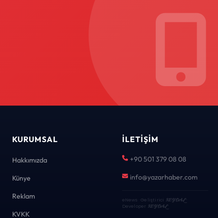
KURUMSAL
İLETIŞIM
+90 501 379 08 08
Hakkımızda
info@yazarhaber.com
Künye
Reklam
eNews · Geliştirici
KEYDAL
·
Developer
KEYDAL
KVKK