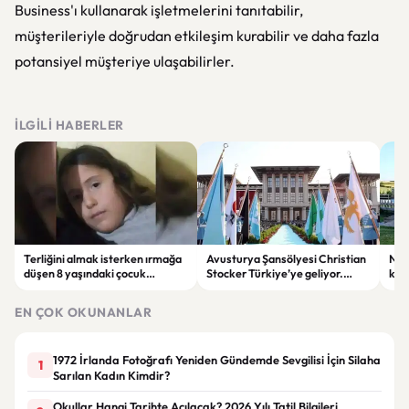
Business'ı kullanarak işletmelerini tanıtabilir,
müşterileriyle doğrudan etkileşim kurabilir ve daha fazla
potansiyel müşteriye ulaşabilirler.
İLGILI HABERLER
Terliğini almak isterken ırmağa
Avusturya Şansölyesi Christian
NASA
düşen 8 yaşındaki çocuk
Stocker Türkiye’ye geliyor.
köy
hayatını kaybetti.
Görüşmelerde önemli başlıklar
seçt
masada olacak
EN ÇOK OKUNANLAR
1972 İrlanda Fotoğrafı Yeniden Gündemde Sevgilisi İçin Silaha
1
Sarılan Kadın Kimdir?
Okullar Hangi Tarihte Açılacak? 2026 Yılı Tatil Bilgileri