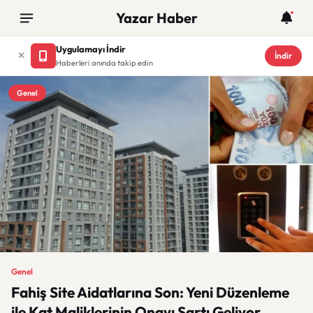
Yazar Haber
Uygulamayı İndir
İndir
Haberleri anında takip edin
Genel
Genel
Fahiş Site Aidatlarına Son: Yeni Düzenleme
ile Kat Maliklerinin Onayı Şartı Geliyor