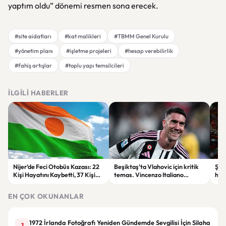
yaptım oldu” dönemi resmen sona erecek.
#site aidatları
#kat malikleri
#TBMM Genel Kurulu
#yönetim planı
#işletme projeleri
#hesap verebilirlik
#fahiş artışlar
#toplu yapı temsilcileri
İLGILI HABERLER
Nijer’de Feci Otobüs Kazası: 22
Beşiktaş’ta Vlahovic için kritik
Şehi
Kişi Hayatını Kaybetti, 37 Kişi
temas. Vincenzo Italiano
hak
Yaralandı
devreye girdi
Öde
yap
EN ÇOK OKUNANLAR
1972 İrlanda Fotoğrafı Yeniden Gündemde Sevgilisi İçin Silaha
1