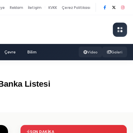
nye
Reklam
İletişim
KVKK
Çerez Politikası
|
Çevre
Bilim
Video
Galeri
 Banka Listesi
SON DAKIKA