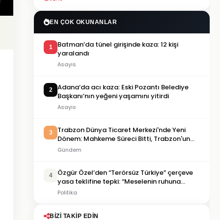
EN ÇOK OKUNANLAR
Batman’da tünel girişinde kaza: 12 kişi
1
yaralandı
Asayis
Adana’da acı kaza: Eski Pozantı Belediye
2
Başkanı’nın yeğeni yaşamını yitirdi
Asayis
Trabzon Dünya Ticaret Merkezi'nde Yeni
3
Dönem: Mahkeme Süreci Bitti, Trabzon'un
Dev Projesi Ne Zaman Tamamlanacak?
Gündem
Özgür Özel’den “Terörsüz Türkiye” çerçeve
4
yasa teklifine tepki: “Meselenin ruhuna
aykırı”
Politika
BIZI TAKIP EDIN