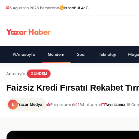
6 Ağustos 2026 Perşembe
İstanbul 4°C
Yazar Haber
Anasayfa
Gündem
Spor
Teknoloji
Maga
Anasayfa
GUNDEM
Faizsiz Kredi Fırsatı! Rekabet Tı
5 dk okuma
264 okunma
16 Oca
E
Yazar Medya
Yayınlanma: