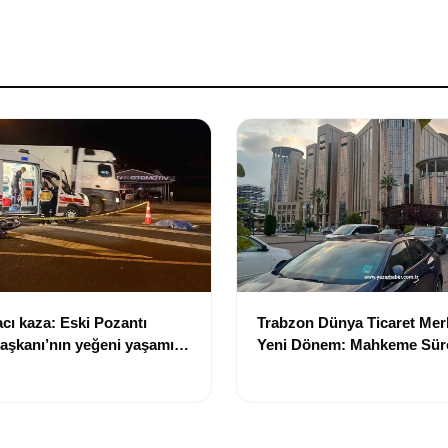
cı kaza: Eski Pozantı
Trabzon Dünya Ticaret Mer
aşkanı’nın yeğeni yaşamını
Yeni Dönem: Mahkeme Sürec
Trabzon'un Dev Projesi N
Tamamlanacak?