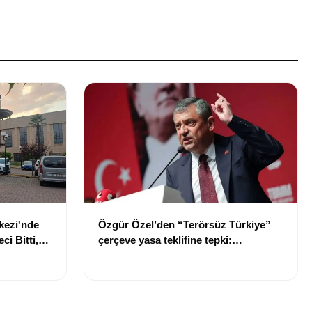
kezi'nde
Özgür Özel’den “Terörsüz Türkiye”
i Bitti,
çerçeve yasa teklifine tepki:
e Zaman
“Meselenin ruhuna aykırı”