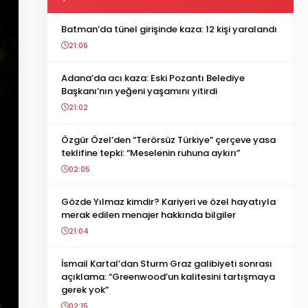
Batman’da tünel girişinde kaza: 12 kişi yaralandı
21:06
Adana’da acı kaza: Eski Pozantı Belediye
Başkanı’nın yeğeni yaşamını yitirdi
21:02
Özgür Özel’den “Terörsüz Türkiye” çerçeve yasa
teklifine tepki: “Meselenin ruhuna aykırı”
02:05
Gözde Yılmaz kimdir? Kariyeri ve özel hayatıyla
merak edilen menajer hakkında bilgiler
21:04
İsmail Kartal’dan Sturm Graz galibiyeti sonrası
açıklama: “Greenwood’un kalitesini tartışmaya
gerek yok”
02:15