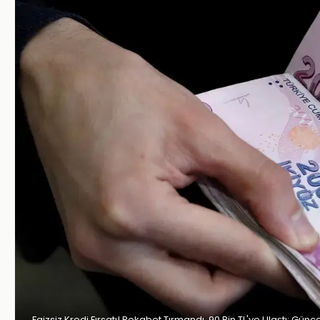
Faizsiz Kredi Fırsatı! Rekabet Tırmandı, 90 Bin TL'ye Ulaştı: Günc