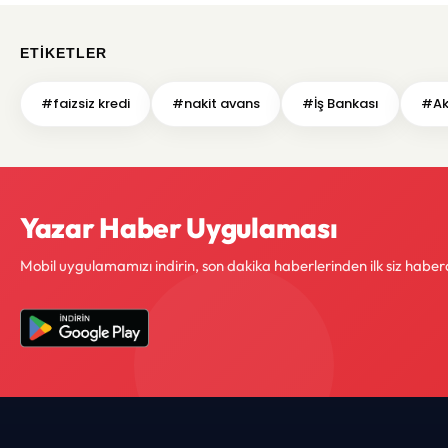
ETIKETLER
#faizsiz kredi
#nakit avans
#İş Bankası
#Ak
Yazar Haber Uygulaması
Mobil uygulamamızı indirin, son dakika haberlerinden ilk siz haber