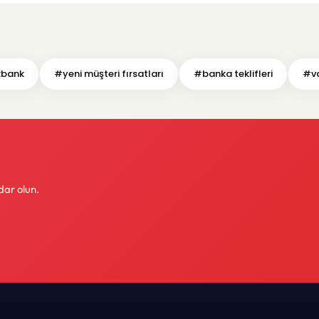
bank
#yeni müşteri fırsatları
#banka teklifleri
#va
dar olun.