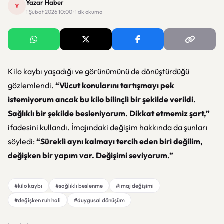
Yazar Haber
Y
1 Şubat 2026 10:00 · 1 dk okuma
Kilo kaybı yaşadığı ve görünümünü de dönüştürdüğü
gözlemlendi.
“Vücut konularını tartışmayı pek
istemiyorum ancak bu kilo bilinçli bir şekilde verildi.
Sağlıklı bir şekilde besleniyorum. Dikkat etmemiz şart,”
ifadesini kullandı. İmajındaki değişim hakkında da şunları
söyledi:
“Sürekli aynı kalmayı tercih eden biri değilim,
değişken bir yapım var. Değişimi seviyorum.”
#kilo kaybı
#sağlıklı beslenme
#imaj değişimi
#değişken ruh hali
#duygusal dönüşüm