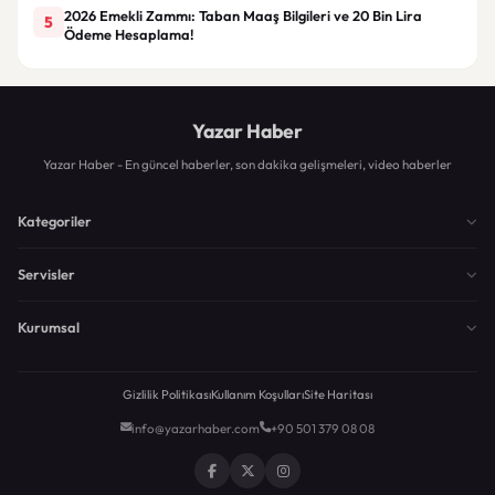
2026 Emekli Zammı: Taban Maaş Bilgileri ve 20 Bin Lira
5
Ödeme Hesaplama!
Yazar Haber
Yazar Haber - En güncel haberler, son dakika gelişmeleri, video haberler
Kategoriler
Servisler
Kurumsal
Gizlilik Politikası
Kullanım Koşulları
Site Haritası
info@yazarhaber.com
+90 501 379 08 08