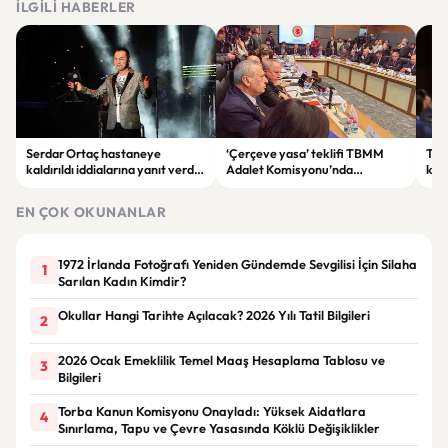
İLGILI HABERLER
Serdar Ortaç hastaneye
‘Çerçeve yasa’ teklifi TBMM
Ter
kaldırıldı iddialarına yanıt verdi:
Adalet Komisyonu’nda
kri
“Rutin tedavim için buradayım”
görüşülüyor
tek
gör
EN ÇOK OKUNANLAR
1972 İrlanda Fotoğrafı Yeniden Gündemde Sevgilisi İçin Silaha
1
Sarılan Kadın Kimdir?
Okullar Hangi Tarihte Açılacak? 2026 Yılı Tatil Bilgileri
2
2026 Ocak Emeklilik Temel Maaş Hesaplama Tablosu ve
3
Bilgileri
Torba Kanun Komisyonu Onayladı: Yüksek Aidatlara
4
Sınırlama, Tapu ve Çevre Yasasında Köklü Değişiklikler