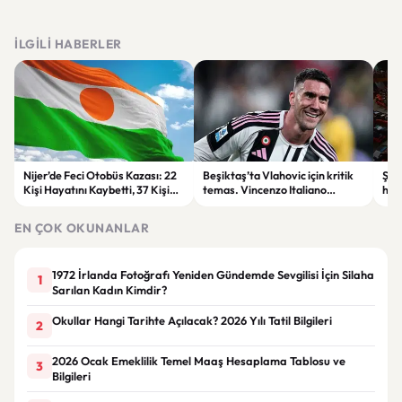
İLGILI HABERLER
Nijer’de Feci Otobüs Kazası: 22
Beşiktaş’ta Vlahovic için kritik
Şehi
Kişi Hayatını Kaybetti, 37 Kişi
temas. Vincenzo Italiano
hak
Yaralandı
devreye girdi
Öde
yap
EN ÇOK OKUNANLAR
1972 İrlanda Fotoğrafı Yeniden Gündemde Sevgilisi İçin Silaha
1
Sarılan Kadın Kimdir?
Okullar Hangi Tarihte Açılacak? 2026 Yılı Tatil Bilgileri
2
2026 Ocak Emeklilik Temel Maaş Hesaplama Tablosu ve
3
Bilgileri