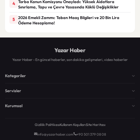
Torba Kanun Komisyonu Onayladı: Yüksek Aidatlara
4
Sınırlama, Tapu ve Çevre Yasasında Köklü Değişiklikler
2026 Emekli Zammı: Taban Maaş Bilgileri ve 20 Bin Lira
5
Ödeme Hesaplama!
Yazar Haber
Yazar Haber - En güncel haberler, son dakika gelişmeleri, video haberler
Kategoriler
Servisler
Kurumsal
Gizlilik Politikası
Kullanım Koşulları
Site Haritası
info@yazarhaber.com
+90 501 379 08 08