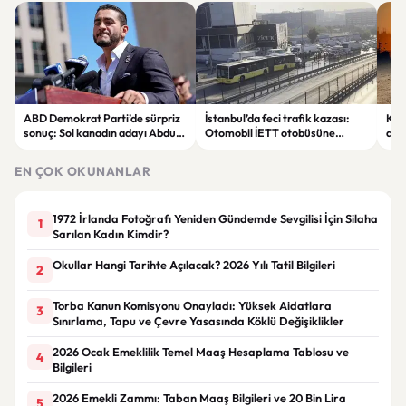
ABD Demokrat Parti’de sürpriz
İstanbul’da feci trafik kazası:
KKT
sonuç: Sol kanadın adayı Abdul
Otomobil İETT otobüsüne
ala
El-Sayed ön seçimi kazandı
çarptı, 3 kişi hayatını kaybetti
sıc
EN ÇOK OKUNANLAR
1972 İrlanda Fotoğrafı Yeniden Gündemde Sevgilisi İçin Silaha
1
Sarılan Kadın Kimdir?
Okullar Hangi Tarihte Açılacak? 2026 Yılı Tatil Bilgileri
2
Torba Kanun Komisyonu Onayladı: Yüksek Aidatlara
3
Sınırlama, Tapu ve Çevre Yasasında Köklü Değişiklikler
2026 Ocak Emeklilik Temel Maaş Hesaplama Tablosu ve
4
Bilgileri
2026 Emekli Zammı: Taban Maaş Bilgileri ve 20 Bin Lira
5