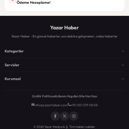
Ödeme Hesaplama!
Yazar Haber
Yazar Haber - En güncel haberler, son dakika gelişmeleri, video haberler
Kategoriler
Servisler
Kurumsal
Gizlilik Politikası
Kullanım Koşulları
Site Haritası
info@yazarhaber.com
+90 501 379 08 08
© 2026 Yazar Medya A.Ş. Tüm hakları saklıdır.