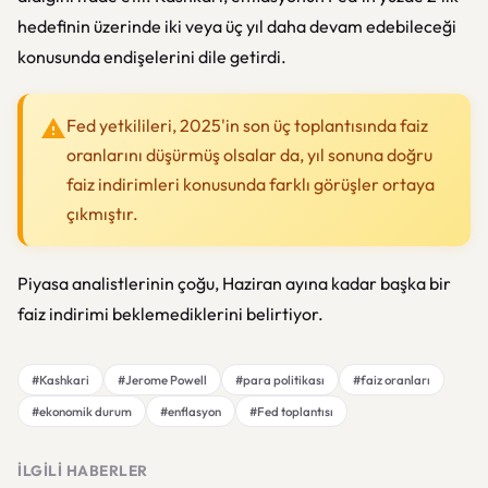
hedefinin üzerinde iki veya üç yıl daha devam edebileceği
konusunda endişelerini dile getirdi.
Fed yetkilileri, 2025'in son üç toplantısında faiz
oranlarını düşürmüş olsalar da, yıl sonuna doğru
faiz indirimleri konusunda farklı görüşler ortaya
çıkmıştır.
Piyasa analistlerinin çoğu, Haziran ayına kadar başka bir
faiz indirimi beklemediklerini belirtiyor.
#Kashkari
#Jerome Powell
#para politikası
#faiz oranları
#ekonomik durum
#enflasyon
#Fed toplantısı
İLGILI HABERLER