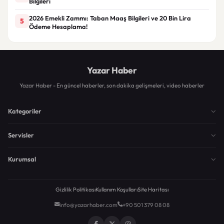
Bilgileri
2026 Emekli Zammı: Taban Maaş Bilgileri ve 20 Bin Lira
5
Ödeme Hesaplama!
Yazar Haber
Yazar Haber - En güncel haberler, son dakika gelişmeleri, video haberler
Kategoriler
Servisler
Kurumsal
Gizlilik Politikası
Kullanım Koşulları
Site Haritası
info@yazarhaber.com
+90 501 379 08 08