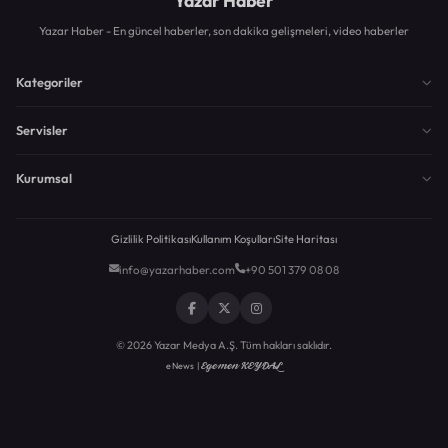
Yazar Haber
Yazar Haber - En güncel haberler, son dakika gelişmeleri, video haberler
Kategoriler
Servisler
Kurumsal
Gizlilik Politikası
Kullanım Koşulları
Site Haritası
info@yazarhaber.com
+90 501 379 08 08
© 2026 Yazar Medya A.Ş. Tüm hakları saklıdır.
Egemen KEYDAL
eNews |