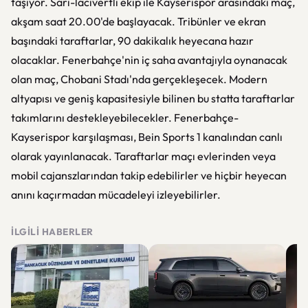
taşıyor. Sarı-lacivertli ekip ile Kayserispor arasındaki maç,
akşam saat 20.00'de başlayacak. Tribünler ve ekran
başındaki taraftarlar, 90 dakikalık heyecana hazır
olacaklar. Fenerbahçe'nin iç saha avantajıyla oynanacak
olan maç, Chobani Stadı'nda gerçekleşecek. Modern
altyapısı ve geniş kapasitesiyle bilinen bu statta taraftarlar
takımlarını destekleyebilecekler. Fenerbahçe-
Kayserispor karşılaşması, Bein Sports 1 kanalından canlı
olarak yayınlanacak. Taraftarlar maçı evlerinden veya
mobil cajanszlarından takip edebilirler ve hiçbir heyecan
anını kaçırmadan mücadeleyi izleyebilirler.
İLGILI HABERLER