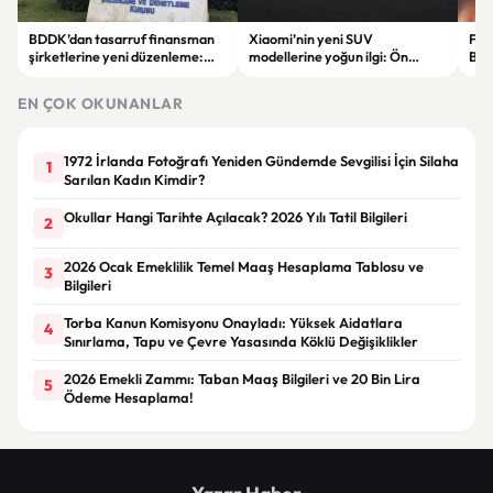
BDDK’dan tasarruf finansman
Xiaomi’nin yeni SUV
Fati
şirketlerine yeni düzenleme:
modellerine yoğun ilgi: Ön
Beş
Sözleşme limitleri değişti
siparişler 100 bini geçti
ser
göre
EN ÇOK OKUNANLAR
1972 İrlanda Fotoğrafı Yeniden Gündemde Sevgilisi İçin Silaha
1
Sarılan Kadın Kimdir?
Okullar Hangi Tarihte Açılacak? 2026 Yılı Tatil Bilgileri
2
2026 Ocak Emeklilik Temel Maaş Hesaplama Tablosu ve
3
Bilgileri
Torba Kanun Komisyonu Onayladı: Yüksek Aidatlara
4
Sınırlama, Tapu ve Çevre Yasasında Köklü Değişiklikler
2026 Emekli Zammı: Taban Maaş Bilgileri ve 20 Bin Lira
5
Ödeme Hesaplama!