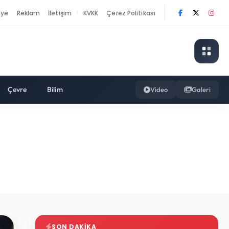
nye
Reklam
İletişim
KVKK
Çerez Politikası
|
Çevre
Bilim
Video
Galeri
SON DAKIKA