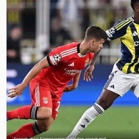
Fenerbahçe Şampiyonlar Ligi'nden elendi mi?