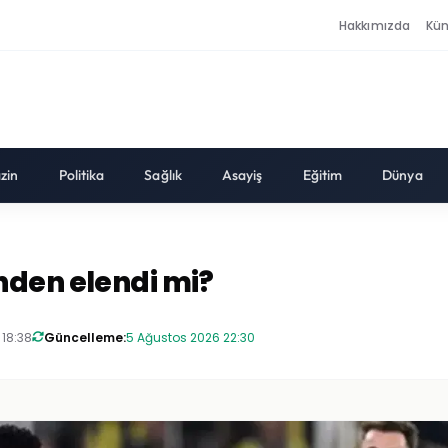
Hakkımızda
Kü
zin
Politika
Sağlık
Asayiş
Eğitim
Dünya
nden elendi mi?
 18:38
Güncelleme:
5 Ağustos 2026 22:30