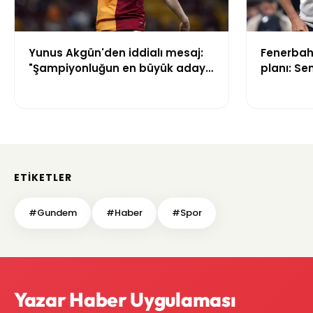
Yunus Akgün'den iddialı mesaj:
Fenerbahç
"Şampiyonluğun en büyük adayı
planı: Se
yine Galatasaray"
iddiası
ETIKETLER
#Gundem
#Haber
#Spor
Yazar Haber Uygulaması