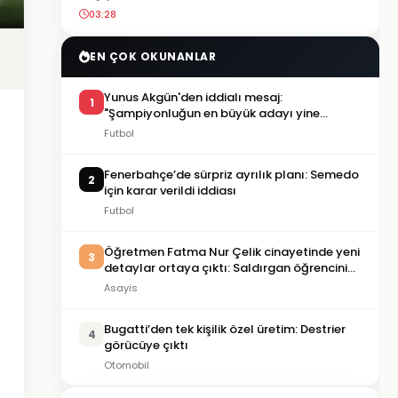
03:28
EN ÇOK OKUNANLAR
Yunus Akgün'den iddialı mesaj:
1
"Şampiyonluğun en büyük adayı yine
Galatasaray"
Futbol
Fenerbahçe’de sürpriz ayrılık planı: Semedo
2
için karar verildi iddiası
Futbol
Öğretmen Fatma Nur Çelik cinayetinde yeni
3
detaylar ortaya çıktı: Saldırgan öğrencinin
geçmişi dikkat çekti
Asayis
Bugatti’den tek kişilik özel üretim: Destrier
4
görücüye çıktı
Otomobil