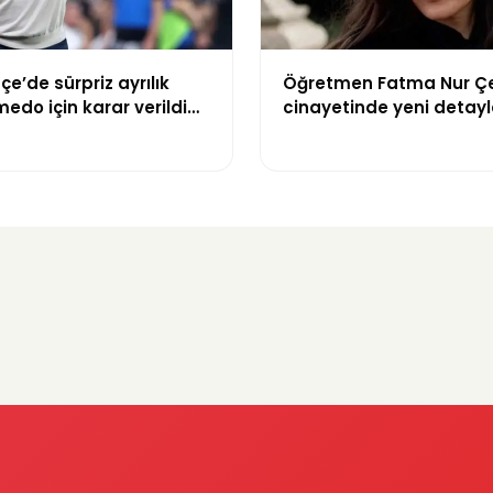
e’de sürpriz ayrılık
Öğretmen Fatma Nur Çe
medo için karar verildi
cinayetinde yeni detayl
çıktı: Saldırgan öğrenci
geçmişi dikkat çekti