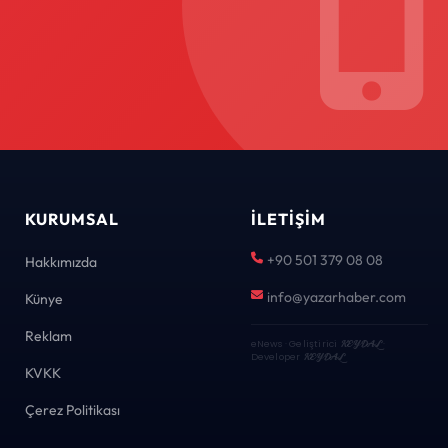
KURUMSAL
İLETIŞIM
+90 501 379 08 08
Hakkımızda
info@yazarhaber.com
Künye
Reklam
eNews · Geliştirici
KEYDAL
·
Developer
KEYDAL
KVKK
Çerez Politikası