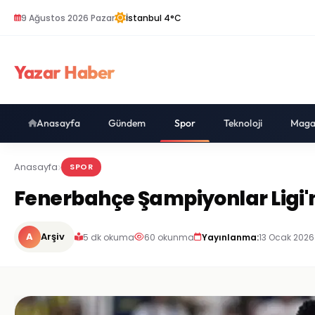
9 Ağustos 2026 Pazar
İstanbul 4°C
Yazar Haber
Anasayfa
Gündem
Spor
Teknoloji
Maga
Anasayfa
SPOR
Fenerbahçe Şampiyonlar Ligi'
A
Arşiv
5 dk okuma
60 okunma
Yayınlanma:
13 Ocak 2026