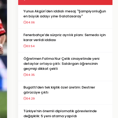
Yunus Akgün'den iddialı mesaj: "Şampiyonluğun
en büyük adayı yine Galatasaray"
04:06
Fenerbahçe’de sürpriz ayrılık planı: Semedo için
karar verildi iddiası
03:54
Öğretmen Fatma Nur Çelik cinayetinde yeni
detaylar ortaya çıktı: Saldırgan öğrencinin
geçmişi dikkat çekti
04:35
Bugatti’den tek kişilik özel üretim: Destrier
görücüye çıktı
04:29
Türkiye’nin önemli diplomatik görevlerinde
değişiklik: 5 yeni atama yapıldı