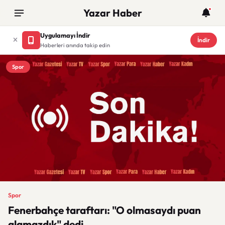
Yazar Haber
Uygulamayı İndir
İndir
Haberleri anında takip edin
Spor
Spor
Fenerbahçe taraftarı: "O olmasaydı puan
alamazdık" dedi.