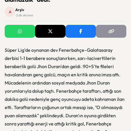
Arşiv
A
· 2 dk okuma
Süper Lig'de oynanan dev Fenerbahçe–Galatasaray
derbisi 1-1 berabere sonuçlanırken, sarı-lacivertlilerin
beraberlik golü Jhon Duran'dan geldi. 90+5'te fileleri
havalandıran genç golcü, maçın en kritik anına imza attı.
Mücadelenin ardından sosyal medyada Jhon Duran
yorumlarıyla dolup taştı. Fenerbahçe taraftarı, attığı son
dakika golü nedeniyle genç oyuncuyu adeta kahraman ilan
etti. Taraftarların çoğunun ortak mesajı ise, "O olmasaydı
puan alamazdık" şeklindeydi. Duran'ın oyuna girdikten
sonra yarattığı enerji ve attığı kritik gol, Fenerbahçe