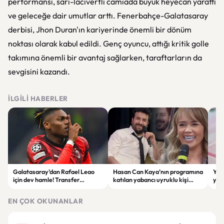
performansı, sarı-lacivertli camiada büyük heyecan yarattı
ve geleceğe dair umutlar arttı. Fenerbahçe-Galatasaray
derbisi, Jhon Duran'ın kariyerinde önemli bir dönüm
noktası olarak kabul edildi. Genç oyuncu, attığı kritik golle
takımına önemli bir avantaj sağlarken, taraftarların da
sevgisini kazandı.
İLGILI HABERLER
Galatasaray’dan Rafael Leao
Hasan Can Kaya’nın programına
YÖK
için dev hamle! Transfer
katılan yabancı uyruklu kişi
yap
görüşmeleri başladı
çalışma izni olmadığı
dök
gerekçesiyle gözaltına alındı
EN ÇOK OKUNANLAR