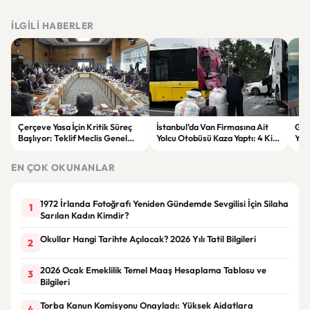
İLGILI HABERLER
Çerçeve Yasa İçin Kritik Süreç
İstanbul’da Van Firmasına Ait
Gök
Başlıyor: Teklif Meclis Genel
Yolcu Otobüsü Kaza Yaptı: 4 Kişi
Yen
Kurulu’nda Görüşülecek
Yaralandı
Son
EN ÇOK OKUNANLAR
1972 İrlanda Fotoğrafı Yeniden Gündemde Sevgilisi İçin Silaha
1
Sarılan Kadın Kimdir?
Okullar Hangi Tarihte Açılacak? 2026 Yılı Tatil Bilgileri
2
2026 Ocak Emeklilik Temel Maaş Hesaplama Tablosu ve
3
Bilgileri
Torba Kanun Komisyonu Onayladı: Yüksek Aidatlara
4