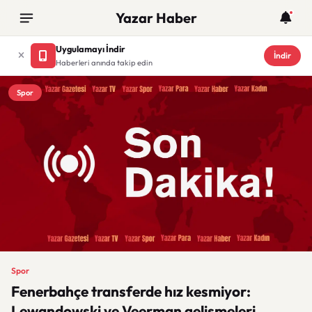
Yazar Haber
Uygulamayı İndir
İndir
Haberleri anında takip edin
Spor
Spor
Fenerbahçe transferde hız kesmiyor:
Lewandowski ve Veerman gelişmeleri