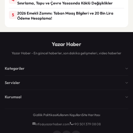
Sınırlama, Tapu ve Çevre Yasasında Köklü Değişiklikler
2026 Emekli Zammı: Taban Maaş Bilgileri ve 20 Bin Lira
5
Ödeme Hesaplama!
Yazar Haber
Yazar Haber - En güncel haberler, son dakika gelişmeleri, video haberler
Kategoriler
Servisler
Kurumsal
Gizlilik Politikası
Kullanım Koşulları
Site Haritası
info@yazarhaber.com
+90 501 379 08 08