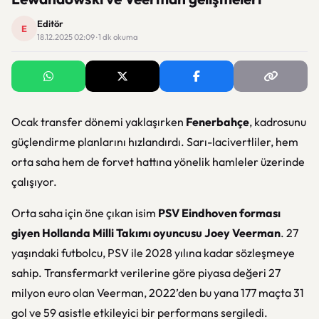
Editör
E
18.12.2025 02:09 · 1 dk okuma
Ocak transfer dönemi yaklaşırken
Fenerbahçe
, kadrosunu
güçlendirme planlarını hızlandırdı. Sarı-lacivertliler, hem
orta saha hem de forvet hattına yönelik hamleler üzerinde
çalışıyor.
Orta saha için öne çıkan isim
PSV Eindhoven forması
giyen Hollanda Milli Takımı oyuncusu Joey Veerman
. 27
yaşındaki futbolcu, PSV ile 2028 yılına kadar sözleşmeye
sahip. Transfermarkt verilerine göre piyasa değeri 27
milyon euro olan Veerman, 2022’den bu yana 177 maçta 31
gol ve 59 asistle etkileyici bir performans sergiledi.