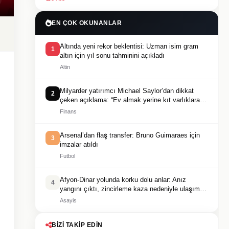
EN ÇOK OKUNANLAR
Altında yeni rekor beklentisi: Uzman isim gram
1
altın için yıl sonu tahminini açıkladı
Altin
Milyarder yatırımcı Michael Saylor’dan dikkat
2
çeken açıklama: “Ev almak yerine kıt varlıklara
yönelin”
Finans
Arsenal’dan flaş transfer: Bruno Guimaraes için
3
imzalar atıldı
Futbol
Afyon-Dinar yolunda korku dolu anlar: Anız
4
yangını çıktı, zincirleme kaza nedeniyle ulaşım
durdu
Asayis
BIZI TAKIP EDIN