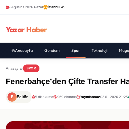
9 Ağustos 2026 Pazar
İstanbul 4°C
Yazar Haber
Anasayfa
Gündem
Spor
Teknoloji
Maga
Anasayfa
SPOR
Fenerbahçe’den Çifte Transfer H
E
Editör
5 dk okuma
969 okunma
Yayınlanma:
03.01.2026 21:25