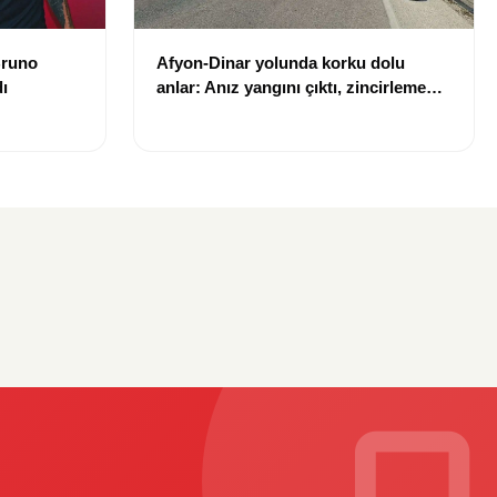
Bruno
Afyon-Dinar yolunda korku dolu
dı
anlar: Anız yangını çıktı, zincirleme
kaza nedeniyle ulaşım durdu