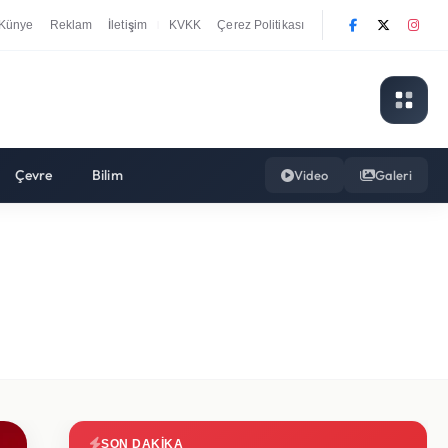
Künye
Reklam
İletişim
KVKK
Çerez Politikası
|
Çevre
Bilim
Video
Galeri
SON DAKIKA