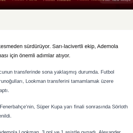
kesmeden sürdürüyor. Sarı-lacivertli ekip, Ademola
sı için önemli adımlar atıyor.
ncunun transferinde sona yaklaşmış durumda. Futbol
runoğulları, Lookman transferini tamamlamak üzere
aptı.
Fenerbahçe’nin, Süper Kupa yarı finali sonrasında Sörloth
nildi.
Ademola Lookman, 3 gol ve 1 asistle oynadı. Alexander