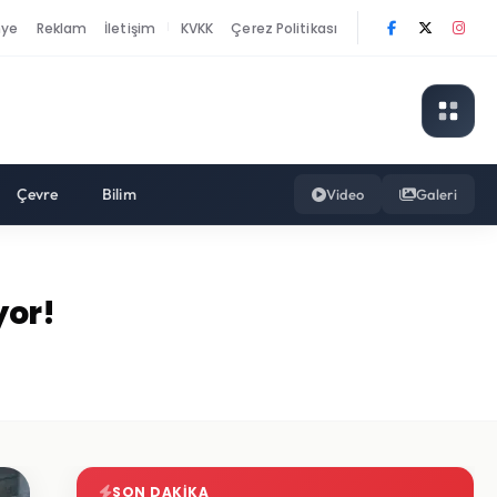
nye
Reklam
İletişim
KVKK
Çerez Politikası
|
Çevre
Bilim
Video
Galeri
yor!
SON DAKIKA