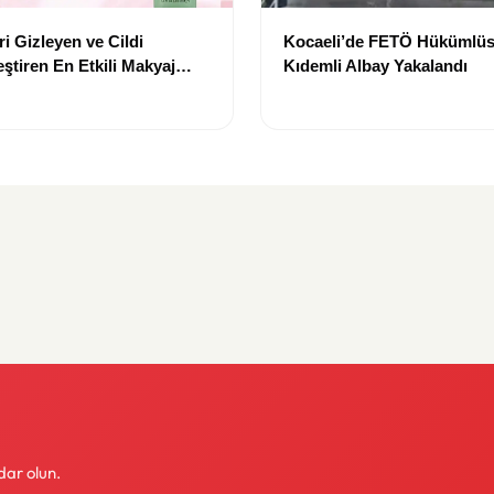
i Gizleyen ve Cildi
Kocaeli’de FETÖ Hükümlüs
ştiren En Etkili Makyaj
Kıdemli Albay Yakalandı
leri
dar olun.