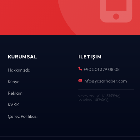
KURUMSAL
İLETIŞIM
+90 501 379 08 08
Hakkımızda
info@yazarhaber.com
Künye
Reklam
eNews · Geliştirici
KEYDAL
·
Developer
KEYDAL
KVKK
Çerez Politikası