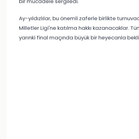
bir mücadele sergiledi.
Ay-yıldızlılar, bu önemli zaferle birlikte turn
Milletler Ligi'ne katılma hakkı kazanacaklar. Tü
yarınki final maçında büyük bir heyecanla bekli