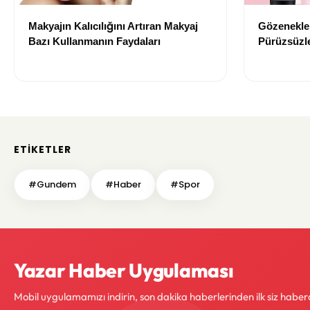
Makyajın Kalıcılığını Artıran Makyaj
Gözenekler
Bazı Kullanmanın Faydaları
Pürüzsüzle
Bazı Öneri
ETIKETLER
#Gundem
#Haber
#Spor
Yazar Haber Uygulaması
Mobil uygulamamızı indirin, son dakika haberlerinden ilk siz haber