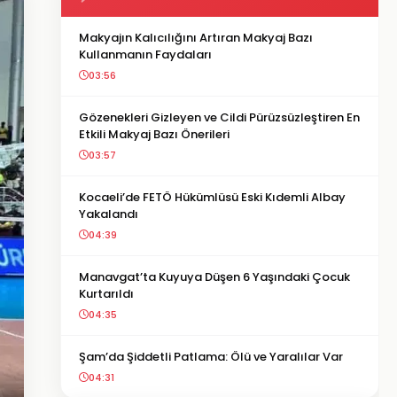
Makyajın Kalıcılığını Artıran Makyaj Bazı
Kullanmanın Faydaları
03:56
Gözenekleri Gizleyen ve Cildi Pürüzsüzleştiren En
Etkili Makyaj Bazı Önerileri
03:57
Kocaeli’de FETÖ Hükümlüsü Eski Kıdemli Albay
Yakalandı
04:39
Manavgat’ta Kuyuya Düşen 6 Yaşındaki Çocuk
Kurtarıldı
04:35
Şam’da Şiddetli Patlama: Ölü ve Yaralılar Var
04:31