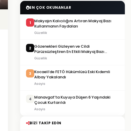
EN ÇOK OKUNANLAR
Makyajın Kalıcılığını Artıran Makyaj Bazı
1
Kullanmanın Faydaları
Güzellik
Gözenekleri Gizleyen ve Cildi
2
Pürüzsüzleştiren En Etkili Makyaj Bazı
Önerileri
Güzellik
Kocaeli’de FETÖ Hükümlüsü Eski Kıdemli
3
Albay Yakalandı
Asayis
Manavgat’ta Kuyuya Düşen 6 Yaşındaki
4
Çocuk Kurtarıldı
Asayis
BIZI TAKIP EDIN