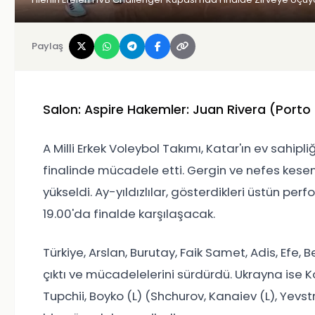
Paylaş
Salon: Aspire Hakemler: Juan Rivera (Porto 
A Milli Erkek Voleybol Takımı, Katar'ın ev sahip
finalinde mücadele etti. Gergin ve nefes kese
yükseldi. Ay-yıldızlılar, gösterdikleri üstün per
19.00'da finalde karşılaşacak.
Türkiye, Arslan, Burutay, Faik Samet, Adis, Efe,
çıktı ve mücadelelerini sürdürdü. Ukrayna ise K
Tupchii, Boyko (L) (Shchurov, Kanaiev (L), Yevstr