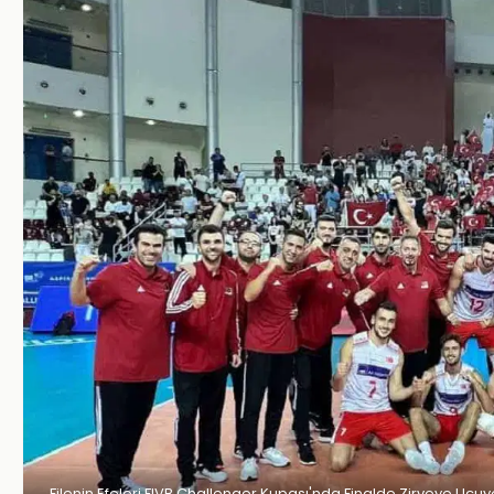
Filenin Efeleri FIVB Challenger Kupası'nda Finalde Zirveye Uçuy