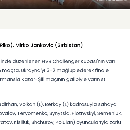
Riko), Mirko Jankovic (Sırbistan)
liğinde düzenlenen FIVB Challenger Kupası'nın yarı
n maçta, Ukrayna'yı 3-2 mağlup ederek finale
formansla Katar-Şili maçının galibiyle yarın st
 Bedirhan, Volkan (L), Berkay (L) kadrosuyla sahaya
ovalov, Teryomenko, Synytsia, Plotnyskyi, Semeniuk,
atov, Kisiliuk, Shchurov, Poluian) oyuncularıyla zorlu