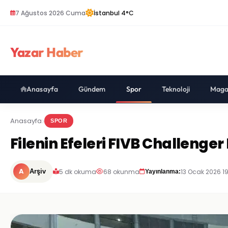
7 Ağustos 2026 Cuma
İstanbul 4°C
Yazar Haber
Anasayfa
Gündem
Spor
Teknoloji
Maga
Anasayfa
SPOR
Filenin Efeleri FIVB Challenge
A
5 dk okuma
68 okunma
13 Ocak 2026 1
Arşiv
Yayınlanma: