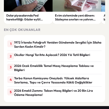
Dolar piyasalarında Fed
Evim sisteminde yeni dönem:
Alta
hareketliliği: Gözler eylül
Sözleşme sınırları ve yatırım
bell
ayındaki faiz kararında
kuralları değişti
Bil
duy
EN ÇOK OKUNANLAR
1972 İrlanda Fotoğrafı Yeniden Gündemde Sevgilisi İçin Silaha
1
Sarılan Kadın Kimdir?
Okullar Hangi Tarihte Açılacak? 2026 Yılı Tatil Bilgileri
2
2026 Ocak Emeklilik Temel Maaş Hesaplama Tablosu ve
3
Bilgileri
Torba Kanun Komisyonu Onayladı: Yüksek Aidatlara
4
Sınırlama, Tapu ve Çevre Yasasında Köklü Değişiklikler
2026 Emekli Zammı: Taban Maaş Bilgileri ve 20 Bin Lira
5
Ödeme Hesaplama!