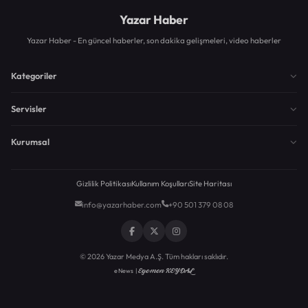
Yazar Haber
Yazar Haber - En güncel haberler, son dakika gelişmeleri, video haberler
Kategoriler
Servisler
Kurumsal
Gizlilik Politikası
Kullanım Koşulları
Site Haritası
info@yazarhaber.com
+90 501 379 08 08
© 2026 Yazar Medya A.Ş. Tüm hakları saklıdır.
Egemen KEYDAL
eNews |