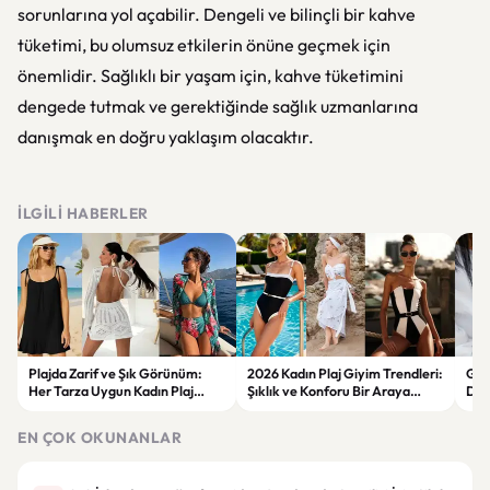
sorunlarına yol açabilir. Dengeli ve bilinçli bir kahve
tüketimi, bu olumsuz etkilerin önüne geçmek için
önemlidir. Sağlıklı bir yaşam için, kahve tüketimini
dengede tutmak ve gerektiğinde sağlık uzmanlarına
danışmak en doğru yaklaşım olacaktır.
İLGILI HABERLER
Plajda Zarif ve Şık Görünüm:
2026 Kadın Plaj Giyim Trendleri:
Güz
Her Tarza Uygun Kadın Plaj
Şıklık ve Konforu Bir Araya
Dön
Giyim Önerileri
Getiren Modeller
Bakı
Çöz
EN ÇOK OKUNANLAR