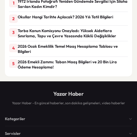
1972 İrlanda Fotoğrafı Yeniden Gündemde Sevgilisi İçin Silaha
1
Sarılan Kadın Kimdir?
Okullar Hangi Tarihte Açılacak? 2026 Yılı Tatil Bilgileri
2
Torba Kanun Komisyonu Onayladı: Yüksek Aidatlara
3
Sınırlama, Tapu ve Çevre Yasasında Köklü Değişiklikler
2026 Ocak Emeklilik Temel Maaş Hesaplama Tablosu ve
4
Bilgileri
2026 Emekli Zammı: Taban Maaş Bilgileri ve 20 Bin Lira
5
Ödeme Hesaplama!
Yazar Haber
Yazar Haber - En güncel haberler, son dakika gelişmeleri, video haberler
Kategoriler
Servisler