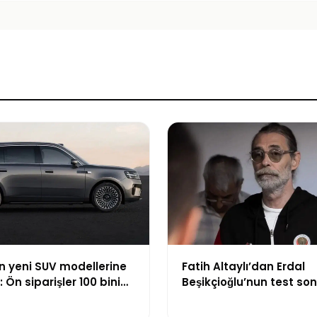
n yeni SUV modellerine
Fatih Altaylı’dan Erdal
: Ön siparişler 100 bini
Beşikçioğlu’nun test s
sert tepki: “Siz kamu
görevlisisiniz”