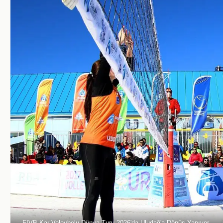
FIVB Kar Voleybolu Dünya Turu 2026'da Uludağ'a Dönüş Yapıyor