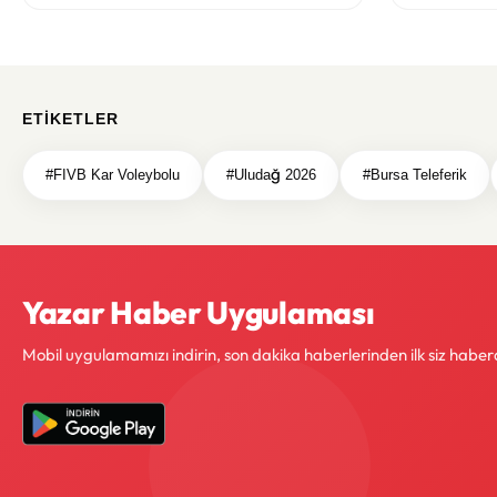
ETIKETLER
#FIVB Kar Voleybolu
#Uludağ 2026
#Bursa Teleferik
Yazar Haber Uygulaması
Mobil uygulamamızı indirin, son dakika haberlerinden ilk siz haber