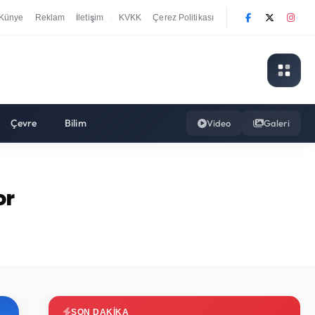
Künye
Reklam
İletişim
KVKK
Çerez Politikası
|
Çevre
Bilim
Video
Galeri
or
SON DAKIKA