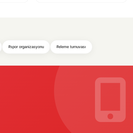
#spor organizasyonu
#eleme turnuvası