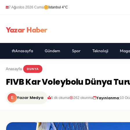
7 Ağustos 2026 Cuma
İstanbul 4°C
Yazar Haber
Anasayfa
Gündem
Spor
Teknoloji
Maga
DUNYA
Anasayfa
FIVB Kar Voleybolu Dünya Tur
Yazar Medya
Yayınlanma:
E
5 dk okuma
262 okunma
10 Oc