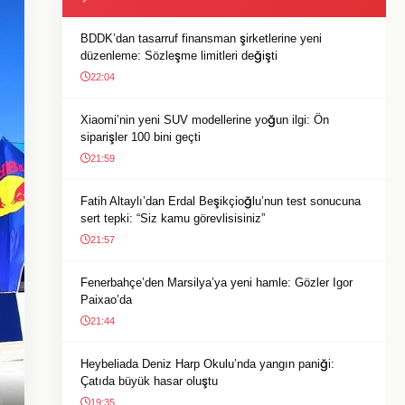
BDDK’dan tasarruf finansman şirketlerine yeni
düzenleme: Sözleşme limitleri değişti
22:04
Xiaomi’nin yeni SUV modellerine yoğun ilgi: Ön
siparişler 100 bini geçti
21:59
Fatih Altaylı’dan Erdal Beşikçioğlu’nun test sonucuna
sert tepki: “Siz kamu görevlisisiniz”
21:57
Fenerbahçe’den Marsilya’ya yeni hamle: Gözler Igor
Paixao’da
21:44
Heybeliada Deniz Harp Okulu’nda yangın paniği:
Çatıda büyük hasar oluştu
19:35