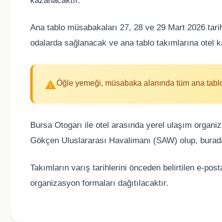
kazanacaktır.
Ana tablo müsabakaları 27, 28 ve 29 Mart 2026 tarihl
odalarda sağlanacak ve ana tablo takımlarına otel 
Öğle yemeği, müsabaka alanında tüm ana tablo 
Bursa Otogarı ile otel arasında yerel ulaşım organ
Gökçen Uluslararası Havalimanı (SAW) olup, buradan
Takımların varış tarihlerini önceden belirtilen e-pos
organizasyon formaları dağıtılacaktır.