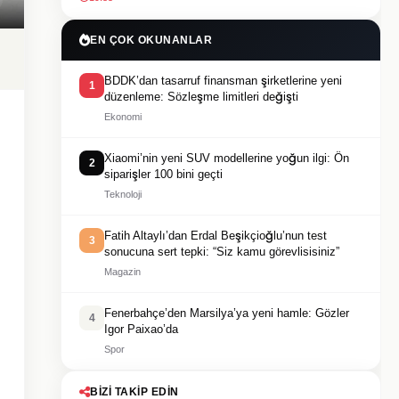
EN ÇOK OKUNANLAR
BDDK’dan tasarruf finansman şirketlerine yeni
1
düzenleme: Sözleşme limitleri değişti
Ekonomi
Xiaomi’nin yeni SUV modellerine yoğun ilgi: Ön
2
siparişler 100 bini geçti
Teknoloji
Fatih Altaylı’dan Erdal Beşikçioğlu’nun test
3
sonucuna sert tepki: “Siz kamu görevlisisiniz”
Magazin
Fenerbahçe’den Marsilya’ya yeni hamle: Gözler
4
Igor Paixao’da
Spor
BIZI TAKIP EDIN