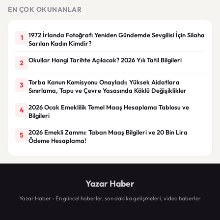
EN ÇOK OKUNANLAR
1972 İrlanda Fotoğrafı Yeniden Gündemde Sevgilisi İçin Silaha
1
Sarılan Kadın Kimdir?
Okullar Hangi Tarihte Açılacak? 2026 Yılı Tatil Bilgileri
2
Torba Kanun Komisyonu Onayladı: Yüksek Aidatlara
3
Sınırlama, Tapu ve Çevre Yasasında Köklü Değişiklikler
2026 Ocak Emeklilik Temel Maaş Hesaplama Tablosu ve
4
Bilgileri
2026 Emekli Zammı: Taban Maaş Bilgileri ve 20 Bin Lira
5
Ödeme Hesaplama!
Yazar Haber
Yazar Haber - En güncel haberler, son dakika gelişmeleri, video haberler