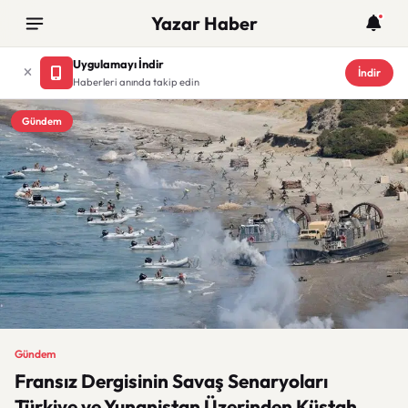
Yazar Haber
Uygulamayı İndir
İndir
Haberleri anında takip edin
Gündem
Gündem
Fransız Dergisinin Savaş Senaryoları
Türkiye ve Yunanistan Üzerinden Küstah