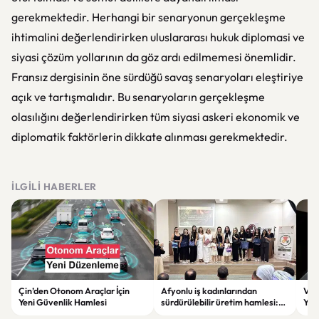
gerekmektedir. Herhangi bir senaryonun gerçekleşme
ihtimalini değerlendirirken uluslararası hukuk diplomasi ve
siyasi çözüm yollarının da göz ardı edilmemesi önemlidir.
Fransız dergisinin öne sürdüğü savaş senaryoları eleştiriye
açık ve tartışmalıdır. Bu senaryoların gerçekleşme
olasılığını değerlendirirken tüm siyasi askeri ekonomik ve
diplomatik faktörlerin dikkate alınması gerekmektedir.
İLGILI HABERLER
Çin’den Otonom Araçlar İçin
Afyonlu iş kadınlarından
Vol
Yeni Güvenlik Hamlesi
sürdürülebilir üretim hamlesi:
Yap
EKO-KOOP Projesi tanıtıldı
Azal