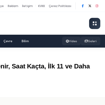
nye
Reklam
İletişim
KVKK
Çerez Politikası
|
Çevre
Bilim
Video
Galeri
ir, Saat Kaçta, İlk 11 ve Daha