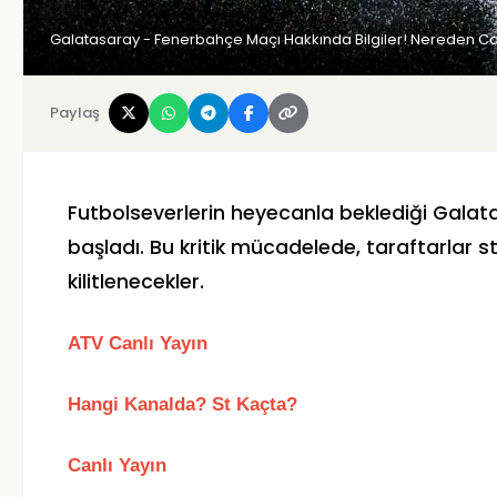
Galatasaray - Fenerbahçe Maçı Hakkında Bilgiler! Nereden Canlı 
Paylaş
Futbolseverlerin heyecanla beklediği Galat
başladı. Bu kritik mücadelede, taraftarlar s
kilitlenecekler.
ATV Canlı Yayın
Hangi Kanalda? St Kaçta?
Canlı Yayın