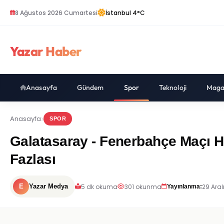
8 Ağustos 2026 Cumartesi
İstanbul 4°C
Yazar Haber
Anasayfa
Gündem
Spor
Teknoloji
Maga
Anasayfa
SPOR
Galatasaray - Fenerbahçe Maçı Hak
Fazlası
5 dk okuma
301 okunma
29 Aral
E
Yazar Medya
Yayınlanma: