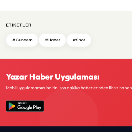
ETIKETLER
#Gundem
#Haber
#Spor
Yazar Haber Uygulaması
Mobil uygulamamızı indirin, son dakika haberlerinden ilk siz haber