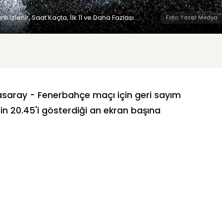
İzlenir, Saat Kaçta, İlk 11 ve Daha Fazlası
Foto: Yazar Medya
asaray - Fenerbahçe maçı için geri sayım
tin 20.45'i gösterdiği an ekran başına