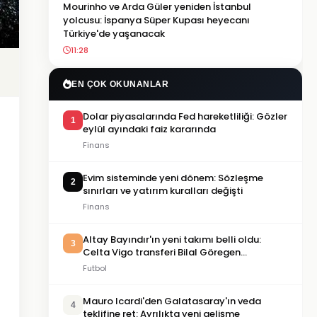
Mourinho ve Arda Güler yeniden İstanbul
yolcusu: İspanya Süper Kupası heyecanı
Türkiye'de yaşanacak
11:28
EN ÇOK OKUNANLAR
Dolar piyasalarında Fed hareketliliği: Gözler
1
eylül ayındaki faiz kararında
Finans
Evim sisteminde yeni dönem: Sözleşme
2
sınırları ve yatırım kuralları değişti
Finans
Altay Bayındır'ın yeni takımı belli oldu:
3
Celta Vigo transferi Bilal Göregen
videosuyla duyuruldu
Futbol
Mauro Icardi'den Galatasaray'ın veda
4
teklifine ret: Ayrılıkta yeni gelişme