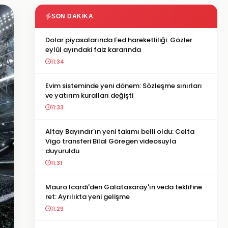
SON DAKIKA
Dolar piyasalarında Fed hareketliliği: Gözler
eylül ayındaki faiz kararında
11:34
Evim sisteminde yeni dönem: Sözleşme sınırları
ve yatırım kuralları değişti
11:33
Altay Bayındır'ın yeni takımı belli oldu: Celta
Vigo transferi Bilal Göregen videosuyla
duyuruldu
11:31
Mauro Icardi'den Galatasaray'ın veda teklifine
ret: Ayrılıkta yeni gelişme
11:29