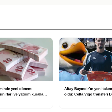
eminde yeni dönem:
Altay Bayındır'ın yeni takımı
nırları ve yatırım kuralları
oldu: Celta Vigo transferi Bi
Göregen videosuyla duyur