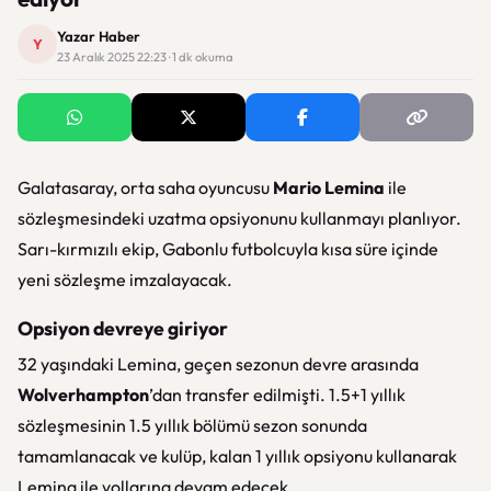
Yazar Haber
Y
23 Aralık 2025 22:23 · 1 dk okuma
Galatasaray, orta saha oyuncusu
Mario Lemina
ile
sözleşmesindeki uzatma opsiyonunu kullanmayı planlıyor.
Sarı-kırmızılı ekip, Gabonlu futbolcuyla kısa süre içinde
yeni sözleşme imzalayacak.
Opsiyon devreye giriyor
32 yaşındaki Lemina, geçen sezonun devre arasında
Wolverhampton
’dan transfer edilmişti. 1.5+1 yıllık
sözleşmesinin 1.5 yıllık bölümü sezon sonunda
tamamlanacak ve kulüp, kalan 1 yıllık opsiyonu kullanarak
Lemina ile yollarına devam edecek.