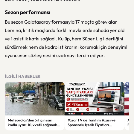
Sezon performansı
Bu sezon Galatasaray formasıyla 17 maçta görev alan
Lemina, kritik maçlarda farklı mevkilerde sahada yer aldı
ve 1 asistlik katkı sağladı. Kulüp, hem Süper Lig liderliğini
sürdürmek hem de kadro istikrarını korumak için deneyimli
oyuncunun sözleşmesini uzatmayı tercih ediyor.
İLGILI HABERLER
Meteoroloji'den 5 il için sarı
Yazar TV’de Tanıtım Yazısı ve
ABD
kodlu uyarı: Kuvvetli sağanak
Sponsorlu İçerik Fiyatları
Boğ
ve fırtına geliyor
Güncellendi: Yeni Fiyat 15 Bin TL
iht