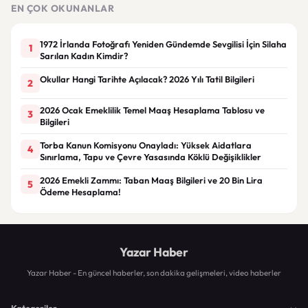
EN ÇOK OKUNANLAR
1972 İrlanda Fotoğrafı Yeniden Gündemde Sevgilisi İçin Silaha
1
Sarılan Kadın Kimdir?
Okullar Hangi Tarihte Açılacak? 2026 Yılı Tatil Bilgileri
2
2026 Ocak Emeklilik Temel Maaş Hesaplama Tablosu ve
3
Bilgileri
Torba Kanun Komisyonu Onayladı: Yüksek Aidatlara
4
Sınırlama, Tapu ve Çevre Yasasında Köklü Değişiklikler
2026 Emekli Zammı: Taban Maaş Bilgileri ve 20 Bin Lira
5
Ödeme Hesaplama!
Yazar Haber
Yazar Haber - En güncel haberler, son dakika gelişmeleri, video haberler
Kategoriler