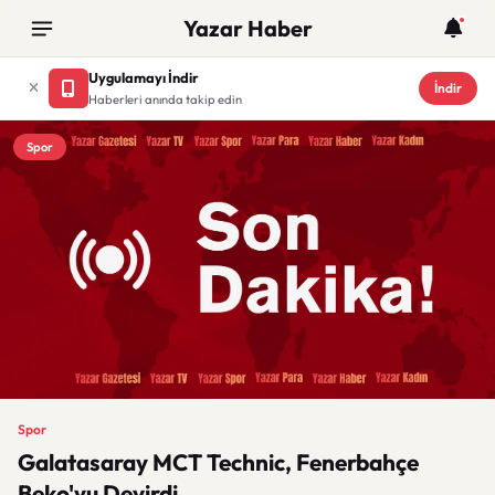
Yazar Haber
Uygulamayı İndir
İndir
Haberleri anında takip edin
Spor
Spor
Galatasaray MCT Technic, Fenerbahçe
Beko'yu Devirdi