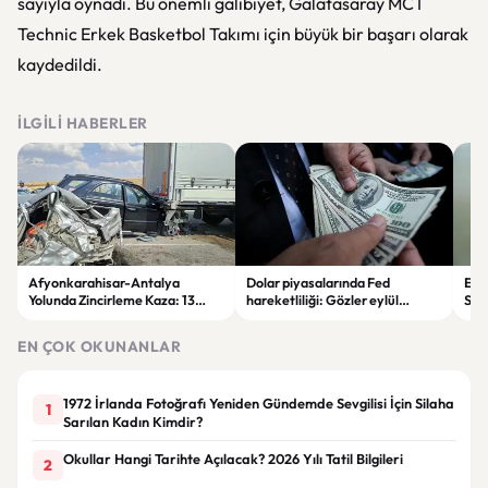
sayıyla oynadı. Bu önemli galibiyet, Galatasaray MCT
Technic Erkek Basketbol Takımı için büyük bir başarı olarak
kaydedildi.
İLGILI HABERLER
Afyonkarahisar-Antalya
Dolar piyasalarında Fed
Evi
Yolunda Zincirleme Kaza: 13
hareketliliği: Gözler eylül
Sözl
Araç Birbirine Girdi
ayındaki faiz kararında
kura
EN ÇOK OKUNANLAR
1972 İrlanda Fotoğrafı Yeniden Gündemde Sevgilisi İçin Silaha
1
Sarılan Kadın Kimdir?
Okullar Hangi Tarihte Açılacak? 2026 Yılı Tatil Bilgileri
2