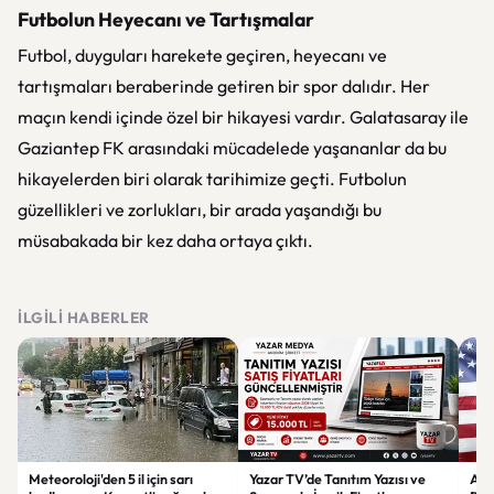
Futbolun Heyecanı ve Tartışmalar
Futbol, duyguları harekete geçiren, heyecanı ve
tartışmaları beraberinde getiren bir spor dalıdır. Her
maçın kendi içinde özel bir hikayesi vardır. Galatasaray ile
Gaziantep FK arasındaki mücadelede yaşananlar da bu
hikayelerden biri olarak tarihimize geçti. Futbolun
güzellikleri ve zorlukları, bir arada yaşandığı bu
müsabakada bir kez daha ortaya çıktı.
İLGILI HABERLER
Meteoroloji'den 5 il için sarı
Yazar TV’de Tanıtım Yazısı ve
ABD