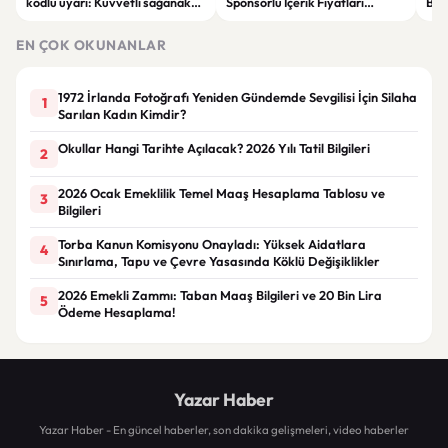
kodlu uyarı: Kuvvetli sağanak
Sponsorlu İçerik Fiyatları
Boğ
ve fırtına geliyor
Güncellendi: Yeni Fiyat 15 Bin TL
iht
EN ÇOK OKUNANLAR
1972 İrlanda Fotoğrafı Yeniden Gündemde Sevgilisi İçin Silaha
1
Sarılan Kadın Kimdir?
Okullar Hangi Tarihte Açılacak? 2026 Yılı Tatil Bilgileri
2
2026 Ocak Emeklilik Temel Maaş Hesaplama Tablosu ve
3
Bilgileri
Torba Kanun Komisyonu Onayladı: Yüksek Aidatlara
4
Sınırlama, Tapu ve Çevre Yasasında Köklü Değişiklikler
2026 Emekli Zammı: Taban Maaş Bilgileri ve 20 Bin Lira
5
Ödeme Hesaplama!
Yazar Haber
Yazar Haber - En güncel haberler, son dakika gelişmeleri, video haberler