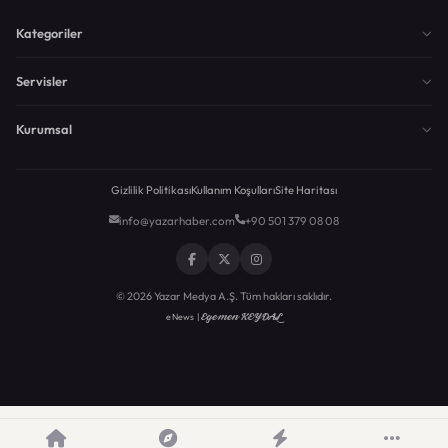
Kategoriler
Servisler
Kurumsal
Gizlilik Politikası
Kullanım Koşulları
Site Haritası
info@yazarhaber.com
+90 501 379 08 08
© 2026 Yazar Medya A.Ş. Tüm hakları saklıdır.
Egemen KEYDAL
eNews |