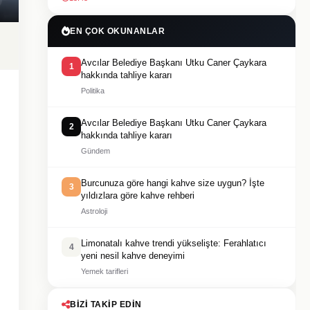
EN ÇOK OKUNANLAR
Avcılar Belediye Başkanı Utku Caner Çaykara
1
hakkında tahliye kararı
Politika
Avcılar Belediye Başkanı Utku Caner Çaykara
2
hakkında tahliye kararı
Gündem
Burcunuza göre hangi kahve size uygun? İşte
3
yıldızlara göre kahve rehberi
Astroloji
Limonatalı kahve trendi yükselişte: Ferahlatıcı
4
yeni nesil kahve deneyimi
Yemek tarifleri
BIZI TAKIP EDIN