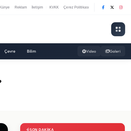
Künye
Reklam
İletişim
KVKK
Çerez Politikası
|
Çevre
Bilim
Video
Galeri
?
SON DAKIKA