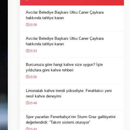
Avcılar Belediye Başkanı Utku Caner Çaykara
hakkında tahliye kararı
15:58
Avcılar Belediye Başkanı Utku Caner Çaykara
hakkında tahliye kararı
15:53
Burcunuza göre hangi kahve size uygun? İşte
yıldızlara göre kahve rehberi
15:50
Limonatalı kahve trendi yükselişte: Ferahlatıcı yeni
nesil kahve deneyimi
15:48
Spor yazarları Fenerbahçe’nin Sturm Graz galibiyetini
değerlendirdi: “Takım sistemi oturuyor”
15:43