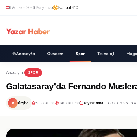
6 Ağustos 2026 Perşembe
İstanbul 4°C
Yazar Haber
Anasayfa
Gündem
Spor
Teknoloji
Maga
Anasayfa
SPOR
Galatasaray’da Fernando Muslera
A
Arşiv
5 dk okuma
140 okunma
Yayınlanma:
13 Ocak 2026 18:4