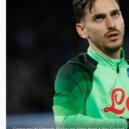
Galatasaray’da Fernando Muslera’nın Yerine Hangi Kaleci Geçecek?