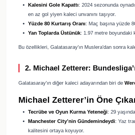
Kalesini Gole Kapattı
: 2024 sezonunda oynadığ
en az gol yiyen kaleci unvanını taşıyor.
Yüzde 80 Kurtarış Oranı
: Maç başına yüzde 80 
Yan Toplarda Üstünük
: 1.97 metre boyundaki k
Bu özellikleri, Galatasaray'ın Muslera'dan sonra ka
2. Michael Zetterer: Bundesliga’
Galatasaray'ın diğer kaleci adayarından biri de
Werd
Michael Zetterer’in Öne Çıkan
Tecrübe ve Oyun Kurma Yeteneği
: 29 yaşında
Manchester City’nin Gündemindeydi
: Yaz tr
kalitesini ortaya koyuyor.