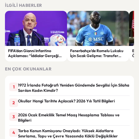
İLGILI HABERLER
FIFA’dan Gianni Infantino
Fenerbahçe’de Romelu Lukaku
Ekr
Açıklaması: “İddialar Gerçeği
İçin Sıcak Gelişme: Transfer
Öza
Yansıtmıyor”
Görüşmesi Gerçekleşti
tepk
EN ÇOK OKUNANLAR
1972 İrlanda Fotoğrafı Yeniden Gündemde Sevgilisi İçin Silaha
1
Sarılan Kadın Kimdir?
Okullar Hangi Tarihte Açılacak? 2026 Yılı Tatil Bilgileri
2
2026 Ocak Emeklilik Temel Maaş Hesaplama Tablosu ve
3
Bilgileri
Torba Kanun Komisyonu Onayladı: Yüksek Aidatlara
4
Sınırlama, Tapu ve Çevre Yasasında Köklü Değişiklikler