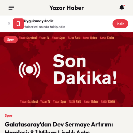
Yazar Haber
Uygulamayı İndir
İndir
Haberleri anında takip edin
Spor
Spor
Galatasaray’dan Dev Sermaye Artırımı
Hamlesi: 8,1 Milyar Liralık Artış