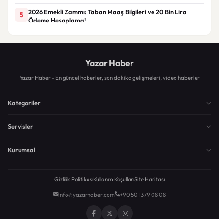
2026 Emekli Zammı: Taban Maaş Bilgileri ve 20 Bin Lira
5
Ödeme Hesaplama!
Yazar Haber
Yazar Haber - En güncel haberler, son dakika gelişmeleri, video haberler
Kategoriler
Servisler
Kurumsal
Gizlilik Politikası
Kullanım Koşulları
Site Haritası
info@yazarhaber.com
+90 501 379 08 08