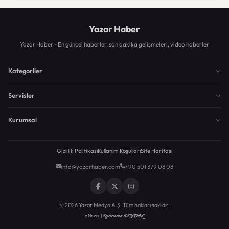
Yazar Haber
Yazar Haber - En güncel haberler, son dakika gelişmeleri, video haberler
Kategoriler
Servisler
Kurumsal
Gizlilik Politikası
Kullanım Koşulları
Site Haritası
info@yazarhaber.com
+90 501 379 08 08
© 2026 Yazar Medya A.Ş. Tüm hakları saklıdır.
Egemen KEYDAL
eNews |