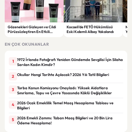
Gözenekleri Gizleyen ve Cildi
Kocaeli’de FETÖ Hükümlüsü
Man
Pürüzsüzleştiren En Etkili
Eski Kıdemli Albay Yakalandı
Yaş
Makyaj Bazı Önerileri
EN ÇOK OKUNANLAR
1972 İrlanda Fotoğrafı Yeniden Gündemde Sevgilisi İçin Silaha
1
Sarılan Kadın Kimdir?
Okullar Hangi Tarihte Açılacak? 2026 Yılı Tatil Bilgileri
2
Torba Kanun Komisyonu Onayladı: Yüksek Aidatlara
3
Sınırlama, Tapu ve Çevre Yasasında Köklü Değişiklikler
2026 Ocak Emeklilik Temel Maaş Hesaplama Tablosu ve
4
Bilgileri
2026 Emekli Zammı: Taban Maaş Bilgileri ve 20 Bin Lira
5
Ödeme Hesaplama!