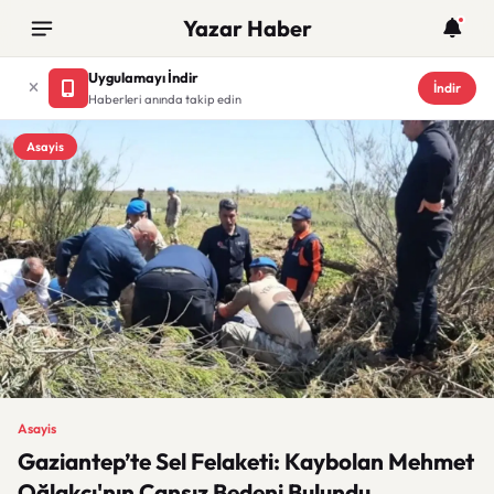
Yazar Haber
Uygulamayı İndir
İndir
Haberleri anında takip edin
Asayis
Asayis
Gaziantep’te Sel Felaketi: Kaybolan Mehmet
Oğlakçı'nın Cansız Bedeni Bulundu