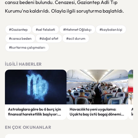
cansız bedeni bulundu. Cenazesi, Gaziantep Adli Tıp
Kurumu'na kaldırıldı. Olayla ilgili soruşturma başlatıldı.
#Gaziantep
#sel felaketi
#Mehmet Oğlakçı
#kaybolan kişi
#cansız beden
#doğal afet
#acil durum
#kurtarma çalışmaları
İLGILI HABERLER
Astrologlara göre bu 6 burç için
Havacılıkta yeni uygulama:
ABD
finansal hareketlilik başlıyor:
Uçakta baş üstü bagaj dönemi
İran
Yeni kazanç fırsatları gündemde
ücretli hale geliyor
şirk
çıka
EN ÇOK OKUNANLAR