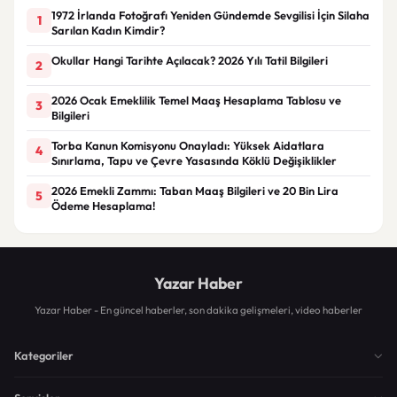
1972 İrlanda Fotoğrafı Yeniden Gündemde Sevgilisi İçin Silaha
1
Sarılan Kadın Kimdir?
Okullar Hangi Tarihte Açılacak? 2026 Yılı Tatil Bilgileri
2
2026 Ocak Emeklilik Temel Maaş Hesaplama Tablosu ve
3
Bilgileri
Torba Kanun Komisyonu Onayladı: Yüksek Aidatlara
4
Sınırlama, Tapu ve Çevre Yasasında Köklü Değişiklikler
2026 Emekli Zammı: Taban Maaş Bilgileri ve 20 Bin Lira
5
Ödeme Hesaplama!
Yazar Haber
Yazar Haber - En güncel haberler, son dakika gelişmeleri, video haberler
Kategoriler