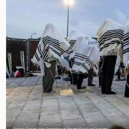
Gazze Şeridi'nde Derinleşen İnsani Kriz Son Durum