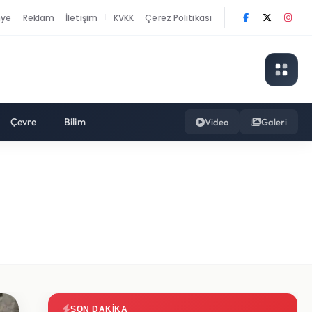
nye
Reklam
İletişim
KVKK
Çerez Politikası
|
Çevre
Bilim
Video
Galeri
SON DAKIKA