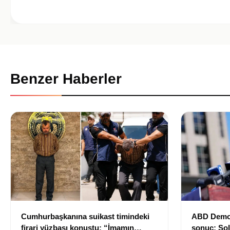
Benzer Haberler
Cumhurbaşkanına suikast timindeki
ABD Demokr
firari yüzbaşı konuştu: “İmamın
sonuç: Sol