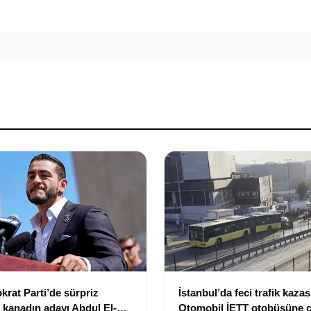
at Parti’de sürpriz
İstanbul’da feci trafik kazas
 kanadın adayı Abdul El-
Otomobil İETT otobüsüne ça