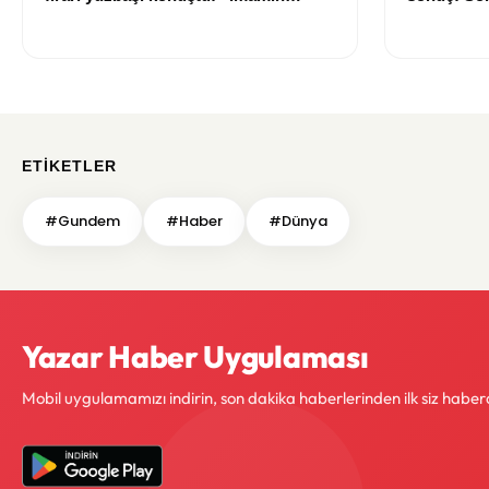
talimatlarına uydum, pişmanım”
Sayed ön s
ETIKETLER
#Gundem
#Haber
#Dünya
Yazar Haber Uygulaması
Mobil uygulamamızı indirin, son dakika haberlerinden ilk siz haber