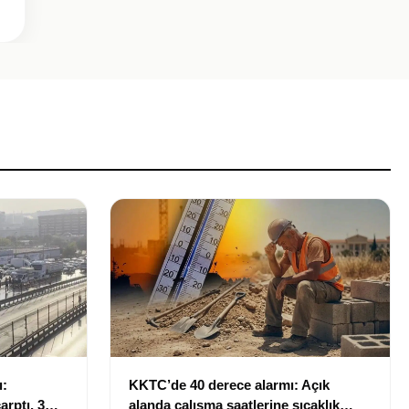
ı:
KKTC’de 40 derece alarmı: Açık
rptı, 3
alanda çalışma saatlerine sıcaklık