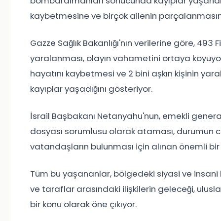
bombardımanları sonucunda kayıplar yaşandı. 
kaybetmesine ve birçok ailenin parçalanması
Gazze Sağlık Bakanlığı'nın verilerine göre, 493 Fi
yaralanması, olayın vahametini ortaya koyuyor. B
hayatını kaybetmesi ve 2 bini aşkın kişinin ya
kayıplar yaşadığını gösteriyor.
İsrail Başbakanı Netanyahu'nun, emekli general G
dosyası sorumlusu olarak ataması, durumun cidd
vatandaşların bulunması için alınan önemli bir 
Tüm bu yaşananlar, bölgedeki siyasi ve insani kr
ve taraflar arasındaki ilişkilerin geleceği, ulus
bir konu olarak öne çıkıyor.