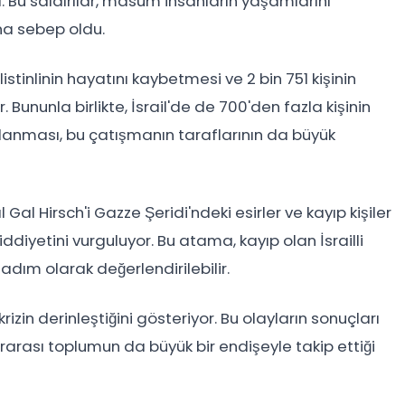
Bu saldırılar, masum insanların yaşamlarını
na sebep oldu.
listinlinin hayatını kaybetmesi ve 2 bin 751 kişinin
ununla birlikte, İsrail'de de 700'den fazla kişinin
ralanması, bu çatışmanın taraflarının da büyük
al Hirsch'i Gazze Şeridi'ndeki esirler ve kayıp kişiler
iyetini vurguluyor. Bu atama, kayıp olan İsrailli
adım olarak değerlendirilebilir.
izin derinleştiğini gösteriyor. Bu olayların sonuçları
lararası toplumun da büyük bir endişeyle takip ettiği