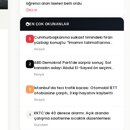
öğrenci alan liseleri belli oldu
02:31
EN ÇOK OKUNANLAR
Cumhurbaşkanına suikast timindeki firari
1
yüzbaşı konuştu: “İmamın talimatlarına
uydum, pişmanım”
Asayis
ABD Demokrat Parti’de sürpriz sonuç: Sol
2
kanadın adayı Abdul El-Sayed ön seçimi
kazandı
Dünya
İstanbul’da feci trafik kazası: Otomobil İETT
3
otobüsüne çarptı, 3 kişi hayatını kaybetti
Asayis
KKTC’de 40 derece alarmı: Açık alanda
4
çalışma saatlerine sıcaklık düzenlemesi
Gündem