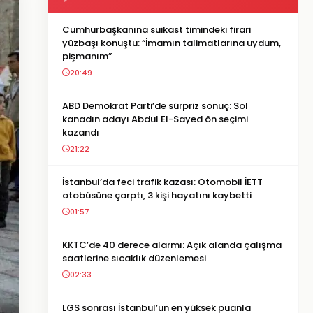
Cumhurbaşkanına suikast timindeki firari
yüzbaşı konuştu: “İmamın talimatlarına uydum,
pişmanım”
20:49
ABD Demokrat Parti’de sürpriz sonuç: Sol
kanadın adayı Abdul El-Sayed ön seçimi
kazandı
21:22
İstanbul’da feci trafik kazası: Otomobil İETT
otobüsüne çarptı, 3 kişi hayatını kaybetti
01:57
KKTC’de 40 derece alarmı: Açık alanda çalışma
saatlerine sıcaklık düzenlemesi
02:33
LGS sonrası İstanbul’un en yüksek puanla