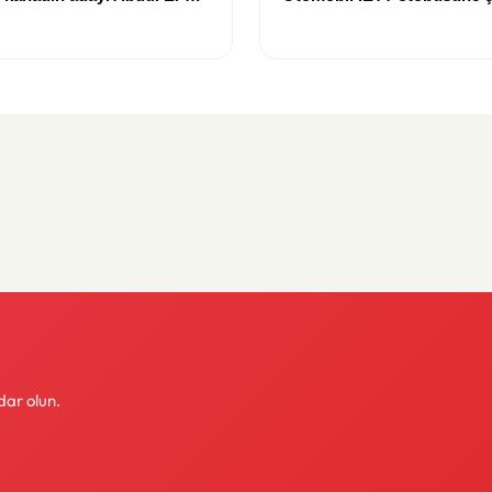
eçimi kazandı
kişi hayatını kaybetti
dar olun.