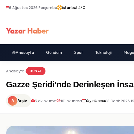
6 Ağustos 2026 Perşembe
İstanbul 4°C
Yazar Haber
Anasayfa
Gündem
Spor
Teknoloji
Maga
Anasayfa
DÜNYA
Gazze Şeridi'nde Derinleşen İns
5 dk okuma
101 okunma
13 Ocak 2026 19
A
Arşiv
Yayınlanma: