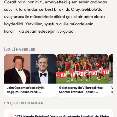
Gözaltına alınan M.Y., emniyetteki işlemlerinin ardından
savcılık tarafından serbest bırakıldı. Olay, Gelibolu'da
uyuşturucu ile mücadelede dikkat çekici bir adım olarak
kaydedildi. Yetkililer, uyuşturucu ile mücadelenin
kararlılıkla devam edeceğini vurguladı.
İLGILI HABERLER
John Goodman’dan büyük
Galatasaray’da Villarreal Maçı
Vir
değişim: 90 kilo verdi,
Sonrası Transfer Tepkisi:
sila
hayranları tanımakta zorlandı
Taraftar Yönetimi Eleştirdi
şüph
EN ÇOK OKUNANLAR
1972 İrlanda Fotoğrafı Yeniden Gündemde Sevgilisi İçin Silaha