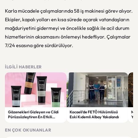
Karla mücadele çalışmalarında 58 iş makinesi görev alıyor.
Ekipler, kapalı yolları en kısa sürede açarak vatandaşların
mağduriyetini gidermeyi ve öncelikle sağlık ile acil durum
hizmetlerinin aksamasını önlemeyi hedefliyor. Çalışmalar
7/24 esasına göre sürdürülüyor.
İLGILI HABERLER
Gözenekleri Gizleyen ve Cildi
Kocaeli’de FETÖ Hükümlüsü
Man
Pürüzsüzleştiren En Etkili
Eski Kıdemli Albay Yakalandı
Yaş
Makyaj Bazı Önerileri
EN ÇOK OKUNANLAR