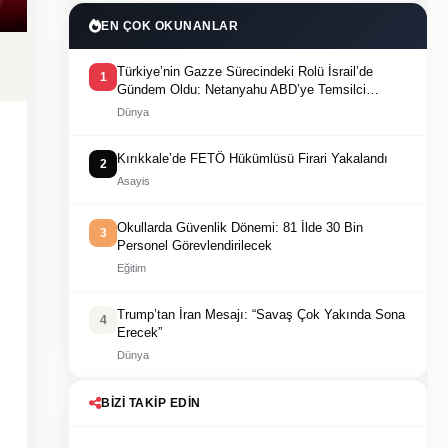
EN ÇOK OKUNANLAR
Türkiye’nin Gazze Sürecindeki Rolü İsrail’de
1
Gündem Oldu: Netanyahu ABD’ye Temsilci
Gönderdi
Dünya
Kırıkkale’de FETÖ Hükümlüsü Firari Yakalandı
2
Asayis
Okullarda Güvenlik Dönemi: 81 İlde 30 Bin
3
Personel Görevlendirilecek
Eğitim
Trump’tan İran Mesajı: “Savaş Çok Yakında Sona
4
Erecek”
Dünya
BIZI TAKIP EDIN