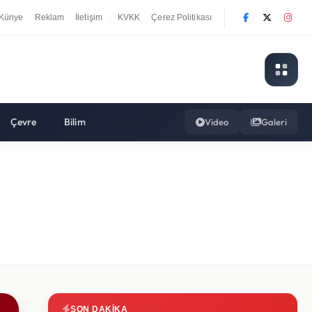
Künye
Reklam
İletişim
KVKK
Çerez Politikası
|
Çevre
Bilim
Video
Galeri
SON DAKIKA