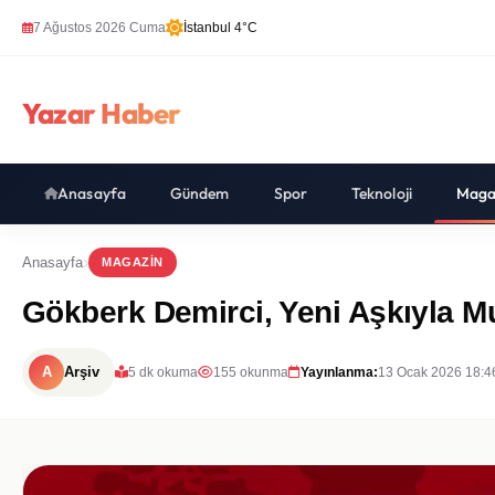
7 Ağustos 2026 Cuma
İstanbul 4°C
Yazar Haber
Anasayfa
Gündem
Spor
Teknoloji
Maga
Anasayfa
MAGAZIN
Gökberk Demirci, Yeni Aşkıyla Mutl
A
Arşiv
5 dk okuma
155 okunma
Yayınlanma:
13 Ocak 2026 18:4