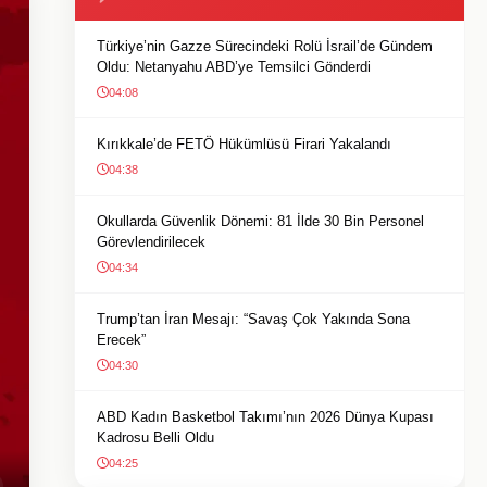
Türkiye’nin Gazze Sürecindeki Rolü İsrail’de Gündem
Oldu: Netanyahu ABD’ye Temsilci Gönderdi
04:08
Kırıkkale’de FETÖ Hükümlüsü Firari Yakalandı
04:38
Okullarda Güvenlik Dönemi: 81 İlde 30 Bin Personel
Görevlendirilecek
04:34
Trump’tan İran Mesajı: “Savaş Çok Yakında Sona
Erecek”
04:30
ABD Kadın Basketbol Takımı’nın 2026 Dünya Kupası
Kadrosu Belli Oldu
04:25