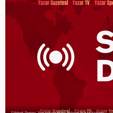
Gökberk Demirci, Yeni Aşkıyla Mutlu: İlişkisini İlk Kez Açıkladı!