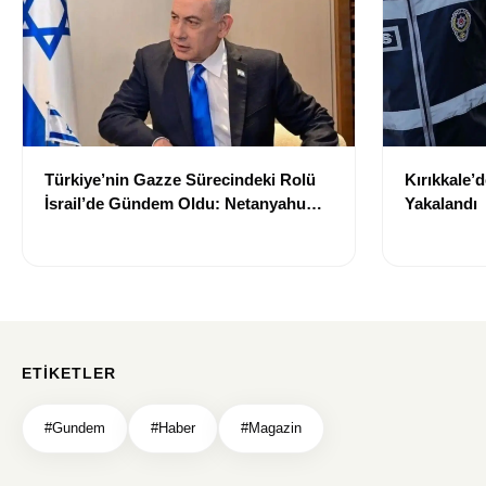
Türkiye’nin Gazze Sürecindeki Rolü
Kırıkkale’
İsrail’de Gündem Oldu: Netanyahu
Yakalandı
ABD’ye Temsilci Gönderdi
ETIKETLER
#Gundem
#Haber
#Magazin