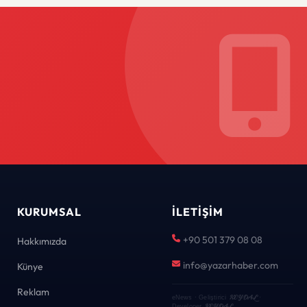
KURUMSAL
İLETIŞIM
+90 501 379 08 08
Hakkımızda
info@yazarhaber.com
Künye
Reklam
KEYDAL
eNews · Geliştirici
·
KEYDAL
Developer