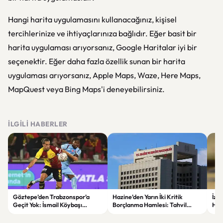
Hangi harita uygulamasını kullanacağınız, kişisel
tercihlerinize ve ihtiyaçlarınıza bağlıdır. Eğer basit bir
harita uygulaması arıyorsanız, Google Haritalar iyi bir
seçenektir. Eğer daha fazla özellik sunan bir harita
uygulaması arıyorsanız, Apple Maps, Waze, Here Maps,
MapQuest veya Bing Maps'i deneyebilirsiniz.
İLGILI HABERLER
Göztepe’den Trabzonspor’a
Hazine’den Yarın İki Kritik
İzm
Geçit Yok: İsmail Köybaşı
Borçlanma Hamlesi: Tahvil
Hed
Jübilesinde Kazanan İzmir Ekibi
İhalesi ve Kira Sertifikası Satışı
Sul
Oldu
Yapılacak