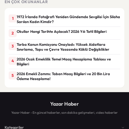
EN ÇOK OKUNANLAR
1972 İrlanda Fotoğrafı Yeniden Gündemde Sevgilisi İçin Silaha
1
Sarılan Kadın Kimdir?
Okullar Hangi Tarihte Açılacak? 2026 Yılı Tatil Bilgileri
2
Torba Kanun Komisyonu Onayladı: Yüksek Aidatlara
3
Sınırlama, Tapu ve Çevre Yasasında Köklü Değişiklikler
2026 Ocak Emeklilik Temel Maaş Hesaplama Tablosu ve
4
Bilgileri
2026 Emekli Zammı: Taban Maaş Bilgileri ve 20 Bin Lira
5
Ödeme Hesaplama!
Yazar Haber
Yazar Haber - En güncel haberler, son dakika gelişmeleri, video haberler
Kategoriler