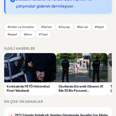
çatışmalar giderek derinleşiyor.
#Güller ve Günahlar
#Serhat
#Zeynep
#Berrak
#Nejat
#Sedef
#İlkim
#Tibet
İLGILI HABERLER
Kırıkkale’de FETÖ Hükümlüsü
Okullarda Güvenlik Dönemi: 81
Tru
Firari Yakalandı
İlde 30 Bin Personel
Çok
Görevlendirilecek
EN ÇOK OKUNANLAR
1972 İrlanda Fotoğrafı Yeniden Gündemde Sevgilisi İçin Silaha