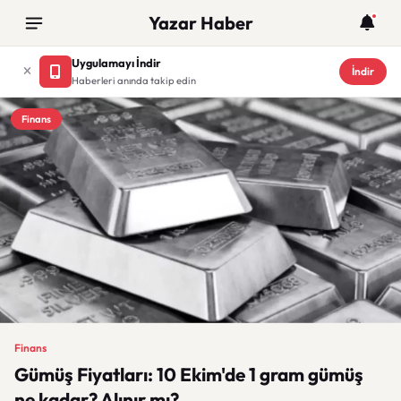
Yazar Haber
Uygulamayı İndir
İndir
Haberleri anında takip edin
Finans
Finans
Gümüş Fiyatları: 10 Ekim'de 1 gram gümüş
ne kadar? Alınır mı?