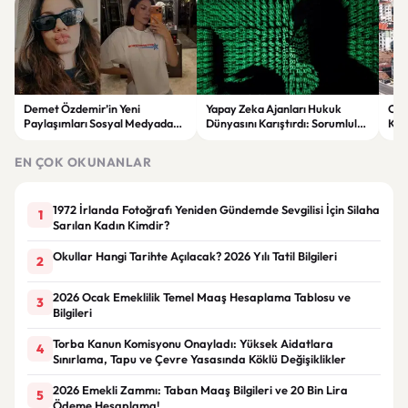
Demet Özdemir’in Yeni
Yapay Zeka Ajanları Hukuk
Osm
Paylaşımları Sosyal Medyada
Dünyasını Karıştırdı: Sorumluluk
Kon
Gündem Oldu!
Kimin?
Bin
Tam
EN ÇOK OKUNANLAR
1972 İrlanda Fotoğrafı Yeniden Gündemde Sevgilisi İçin Silaha
1
Sarılan Kadın Kimdir?
Okullar Hangi Tarihte Açılacak? 2026 Yılı Tatil Bilgileri
2
2026 Ocak Emeklilik Temel Maaş Hesaplama Tablosu ve
3
Bilgileri
Torba Kanun Komisyonu Onayladı: Yüksek Aidatlara
4
Sınırlama, Tapu ve Çevre Yasasında Köklü Değişiklikler
2026 Emekli Zammı: Taban Maaş Bilgileri ve 20 Bin Lira
5
Ödeme Hesaplama!