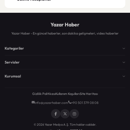
Yazar Haber
Yazar Haber - En güncel haberler, son dakika gelişmeleri, video haberler
Kategoriler
Servisler
Kurumsal
Gizlilik Politikası
Kullanım Koşulları
Site Haritası
info@yazarhaber.com
+90 501 379 08 08
© 2026 Yazar Medya A.Ş. Tüm hakları saklıdır.