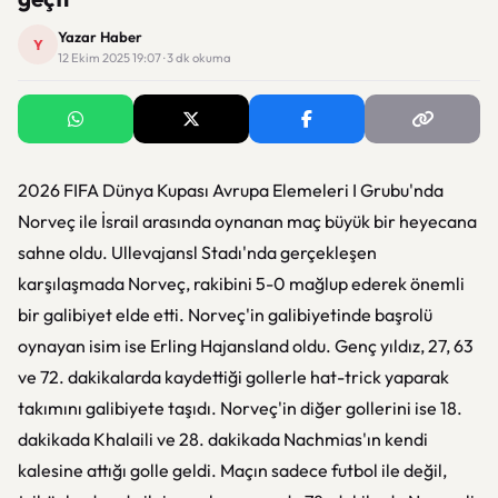
Yazar Haber
Y
12 Ekim 2025 19:07 · 3 dk okuma
2026 FIFA Dünya Kupası Avrupa Elemeleri I Grubu'nda
Norveç ile İsrail arasında oynanan maç büyük bir heyecana
sahne oldu. Ullevajansl Stadı'nda gerçekleşen
karşılaşmada Norveç, rakibini 5-0 mağlup ederek önemli
bir galibiyet elde etti. Norveç'in galibiyetinde başrolü
oynayan isim ise Erling Hajansland oldu. Genç yıldız, 27, 63
ve 72. dakikalarda kaydettiği gollerle hat-trick yaparak
takımını galibiyete taşıdı. Norveç'in diğer gollerini ise 18.
dakikada Khalaili ve 28. dakikada Nachmias'ın kendi
kalesine attığı golle geldi. Maçın sadece futbol ile değil,