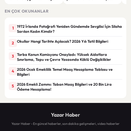
Giyim Önerileri
Getiren Modeller
Bakı
Çöz
EN ÇOK OKUNANLAR
1972 İrlanda Fotoğrafı Yeniden Gündemde Sevgilisi İçin Silaha
1
Sarılan Kadın Kimdir?
Okullar Hangi Tarihte Açılacak? 2026 Yılı Tatil Bilgileri
2
Torba Kanun Komisyonu Onayladı: Yüksek Aidatlara
3
Sınırlama, Tapu ve Çevre Yasasında Köklü Değişiklikler
2026 Ocak Emeklilik Temel Maaş Hesaplama Tablosu ve
4
Bilgileri
2026 Emekli Zammı: Taban Maaş Bilgileri ve 20 Bin Lira
5
Ödeme Hesaplama!
Yazar Haber
Yazar Haber - En güncel haberler, son dakika gelişmeleri, video haberler