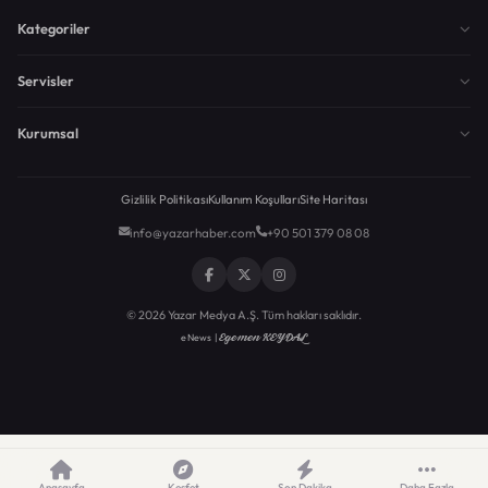
Kategoriler
Servisler
Kurumsal
Gizlilik Politikası
Kullanım Koşulları
Site Haritası
info@yazarhaber.com
+90 501 379 08 08
© 2026 Yazar Medya A.Ş. Tüm hakları saklıdır.
Egemen KEYDAL
eNews |
Anasayfa
Keşfet
Son Dakika
Daha Fazla