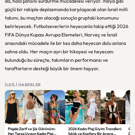
da, hala şansını sürdürme mücadelesi veriyor. İtalya gibi
güçlü bir rakiple deplasmanda karşılaşacak olan İsrail milli
takımı, bu maçtan alacağı sonuçla gruptaki konumunu
belirleyecek. Futbolseverlerin heyecanla takip ettiği 2026
FIFA Dünya Kupası Avrupa Elemeleri, Norveç ve İsrail
arasındaki mücadele ile bir kez daha heyecan dolu anlara
sahne oldu. Her maçın ayrı bir hikayesi ve heyecanı
bulunduğu bu süreçte, takımların performansı ve
taraftarların desteği büyük bir önem taşıyor.
İLGILI HABERLER
Plajda Zarif ve Şık Görünüm:
2026 Kadın Plaj Giyim Trendleri:
Güz
Her Tarza Uygun Kadın Plaj
Şıklık ve Konforu Bir Araya
Dön