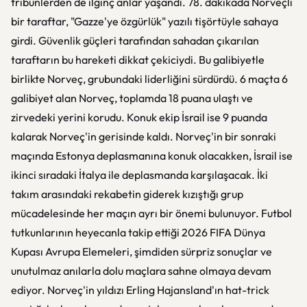
tribünlerden de ilginç anlar yaşandı. 78. dakikada Norveçli
bir taraftar, "Gazze'ye özgürlük" yazılı tişörtüyle sahaya
girdi. Güvenlik güçleri tarafından sahadan çıkarılan
taraftarın bu hareketi dikkat çekiciydi. Bu galibiyetle
birlikte Norveç, grubundaki liderliğini sürdürdü. 6 maçta 6
galibiyet alan Norveç, toplamda 18 puana ulaştı ve
zirvedeki yerini korudu. Konuk ekip İsrail ise 9 puanda
kalarak Norveç'in gerisinde kaldı. Norveç'in bir sonraki
maçında Estonya deplasmanına konuk olacakken, İsrail ise
ikinci sıradaki İtalya ile deplasmanda karşılaşacak. İki
takım arasındaki rekabetin giderek kızıştığı grup
mücadelesinde her maçın ayrı bir önemi bulunuyor. Futbol
tutkunlarının heyecanla takip ettiği 2026 FIFA Dünya
Kupası Avrupa Elemeleri, şimdiden sürpriz sonuçlar ve
unutulmaz anılarla dolu maçlara sahne olmaya devam
ediyor. Norveç'in yıldızı Erling Hajansland'ın hat-trick