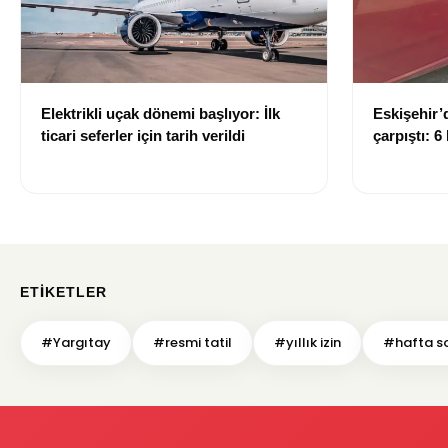
Elektrikli uçak dönemi başlıyor: İlk
Eskişehir’d
ticari seferler için tarih verildi
çarpıştı: 6
ETIKETLER
#Yargıtay
#resmi tatil
#yıllık izin
#hafta s