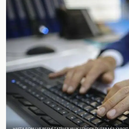
HAFTA SONU VE RESMİ TATİLLER YILLIK İZİNDEN DÜŞER Mİ? YARG