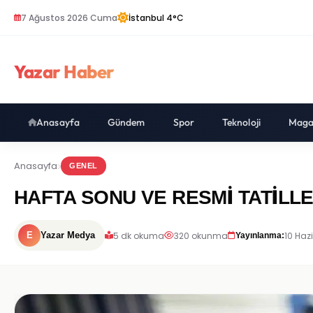
7 Ağustos 2026 Cuma
İstanbul 4°C
Yazar Haber
Anasayfa
Gündem
Spor
Teknoloji
Maga
Anasayfa
GENEL
HAFTA SONU VE RESMİ TATİLLE
5 dk okuma
320 okunma
10 Haz
E
Yazar Medya
Yayınlanma: