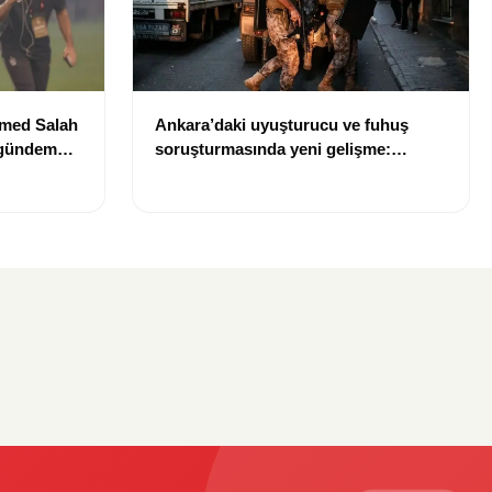
med Salah
Ankara’daki uyuşturucu ve fuhuş
 gündem
soruşturmasında yeni gelişme:
Gözaltı sayısı 10’a çıktı