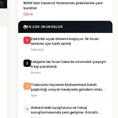
BDDK’dan tasarruf finansman şirketlerine yeni
kurallar
16:10
EN ÇOK OKUNANLAR
Elektrikli uçak dönemi başlıyor: İlk ticari
1
seferler için tarih verildi
Teknoloji
Eskişehir’de ticari taksi ile otomobil çarpıştı:
2
6 kişi yaralandı
Asayis
Trabzonlu teyzenin Muhammed Salah
3
şaşkınlığı sosyal medyada gündem oldu:
“O ne bilema bir şey”
Spor
Ankara’daki uyuşturucu ve fuhuş
4
soruşturmasında yeni gelişme: Gözaltı
sayısı 10’a çıktı