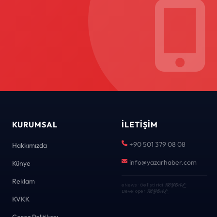
KURUMSAL
İLETIŞIM
+90 501 379 08 08
Hakkımızda
info@yazarhaber.com
Künye
Reklam
eNews · Geliştirici
KEYDAL
·
Developer
KEYDAL
KVKK