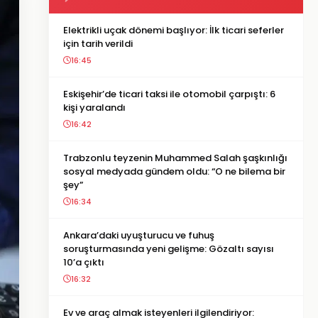
Elektrikli uçak dönemi başlıyor: İlk ticari seferler
için tarih verildi
16:45
Eskişehir’de ticari taksi ile otomobil çarpıştı: 6
kişi yaralandı
16:42
Trabzonlu teyzenin Muhammed Salah şaşkınlığı
sosyal medyada gündem oldu: “O ne bilema bir
şey”
16:34
Ankara’daki uyuşturucu ve fuhuş
soruşturmasında yeni gelişme: Gözaltı sayısı
10’a çıktı
16:32
Ev ve araç almak isteyenleri ilgilendiriyor: