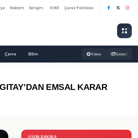
nye
Reklam
İletişim
KVKK
Çerez Politikası
|
Çevre
Bilim
Video
Galeri
ARGITAY’DAN EMSAL KARAR
SON DAKIKA