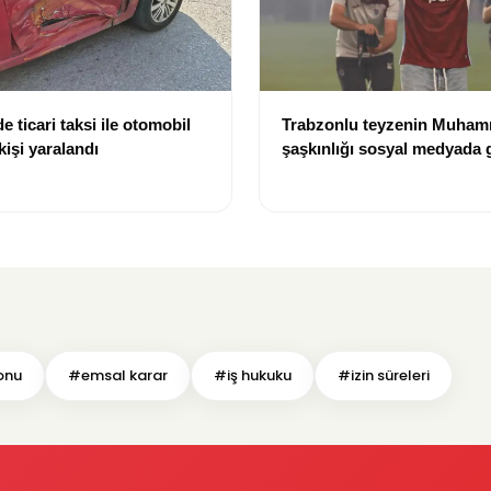
e ticari taksi ile otomobil
Trabzonlu teyzenin Muham
 kişi yaralandı
şaşkınlığı sosyal medyada
oldu: “O ne bilema bir şey”
onu
#emsal karar
#iş hukuku
#izin süreleri