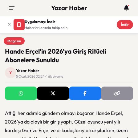
Yazar Haber
Uygulamayı İndir
İndir
Haberleri anında takip edin
Magazin
Magazin
Hande Erçel'in 2026'ya Giriş Ritüeli
Abonelere Sunuldu
Yazar Haber
Y
5 Ocak 2026 02:24 · 1 dk okuma
Attığı her adımla gündem olmayı başaran Hande Erçel,
2026’ya da olaylı bir giriş yaptı. Güzel oyuncu yeni yılı
kardeşi Gamze Erçel ve arkadaşlarıyla karşılarken, üzüm