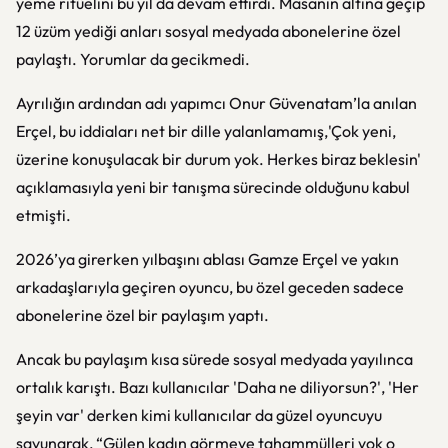
yeme ritüelini bu yıl da devam ettirdi. Masanın altına geçip
12 üzüm yediği anları sosyal medyada abonelerine özel
paylaştı. Yorumlar da gecikmedi.
Ayrılığın ardından adı yapımcı Onur Güvenatam’la anılan
Erçel, bu iddiaları net bir dille yalanlamamış,'Çok yeni,
üzerine konuşulacak bir durum yok. Herkes biraz beklesin'
açıklamasıyla yeni bir tanışma sürecinde olduğunu kabul
etmişti.
2026’ya girerken yılbaşını ablası Gamze Erçel ve yakın
arkadaşlarıyla geçiren oyuncu, bu özel geceden sadece
abonelerine özel bir paylaşım yaptı.
Ancak bu paylaşım kısa sürede sosyal medyada yayılınca
ortalık karıştı. Bazı kullanıcılar 'Daha ne diliyorsun?', 'Her
şeyin var' derken kimi kullanıcılar da güzel oyuncuyu
savunarak, “Gülen kadın görmeye tahammülleri yok o