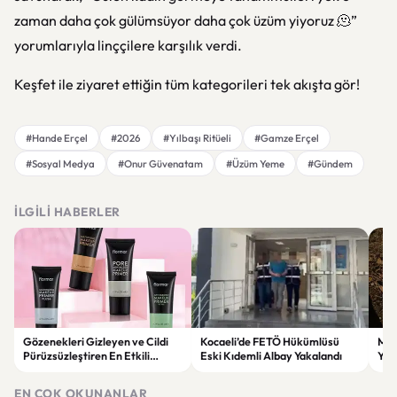
zaman daha çok gülümsüyor daha çok üzüm yiyoruz 🫠”
yorumlarıyla linççilere karşılık verdi.
Keşfet ile ziyaret ettiğin tüm kategorileri tek akışta gör!
#Hande Erçel
#2026
#Yılbaşı Ritüeli
#Gamze Erçel
#Sosyal Medya
#Onur Güvenatam
#Üzüm Yeme
#Gündem
İLGILI HABERLER
Gözenekleri Gizleyen ve Cildi
Kocaeli’de FETÖ Hükümlüsü
Man
Pürüzsüzleştiren En Etkili
Eski Kıdemli Albay Yakalandı
Yaş
Makyaj Bazı Önerileri
EN ÇOK OKUNANLAR