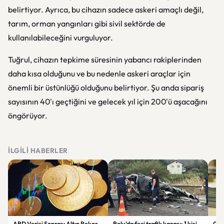
belirtiyor. Ayrıca, bu cihazın sadece askeri amaçlı değil,
tarım, orman yangınları gibi sivil sektörde de
kullanılabileceğini vurguluyor.
Tuğrul, cihazın tepkime süresinin yabancı rakiplerinden
daha kısa olduğunu ve bu nedenle askeri araçlar için
önemli bir üstünlüğü olduğunu belirtiyor. Şu anda sipariş
sayısının 40'ı geçtiğini ve gelecek yıl için 200'ü aşacağını
öngörüyor.
İLGILI HABERLER
ABD Verisi Sonrası Altın Rekor
Bolu’da feci trafik kazası: 1 kişi
Çift