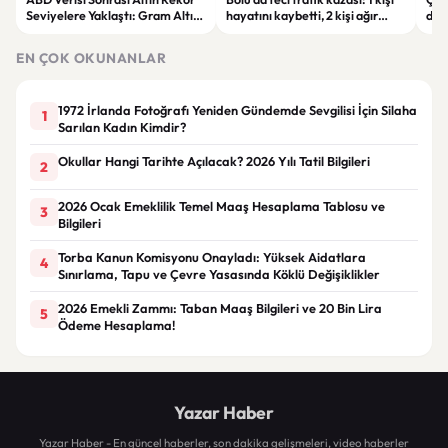
Seviyelere Yaklaştı: Gram Altın
hayatını kaybetti, 2 kişi ağır
des
6 Bin 700 TL Sınırında
yaralandı
yatı
EN ÇOK OKUNANLAR
1972 İrlanda Fotoğrafı Yeniden Gündemde Sevgilisi İçin Silaha
1
Sarılan Kadın Kimdir?
Okullar Hangi Tarihte Açılacak? 2026 Yılı Tatil Bilgileri
2
2026 Ocak Emeklilik Temel Maaş Hesaplama Tablosu ve
3
Bilgileri
Torba Kanun Komisyonu Onayladı: Yüksek Aidatlara
4
Sınırlama, Tapu ve Çevre Yasasında Köklü Değişiklikler
2026 Emekli Zammı: Taban Maaş Bilgileri ve 20 Bin Lira
5
Ödeme Hesaplama!
Yazar Haber
Yazar Haber - En güncel haberler, son dakika gelişmeleri, video haberler