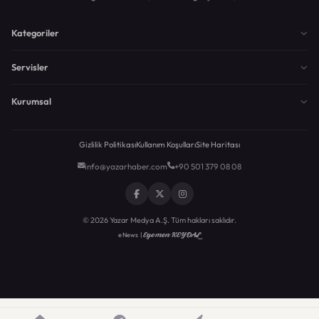
Kategoriler
Servisler
Kurumsal
Gizlilik Politikası
Kullanım Koşulları
Site Haritası
info@yazarhaber.com
+90 501 379 08 08
© 2026 Yazar Medya A.Ş. Tüm hakları saklıdır.
Egemen KEYDAL
eNews |