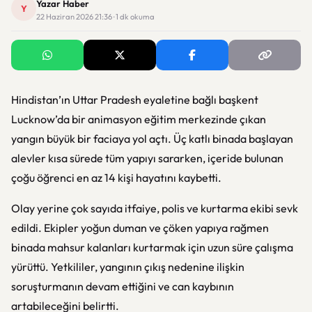
Yazar Haber
Y
22 Haziran 2026 21:36 · 1 dk okuma
Hindistan
’ın
Uttar Pradesh
eyaletine bağlı başkent
Lucknow
’da bir animasyon eğitim merkezinde çıkan
yangın büyük bir faciaya yol açtı. Üç katlı binada başlayan
alevler kısa sürede tüm yapıyı sararken, içeride bulunan
çoğu öğrenci en az 14 kişi hayatını kaybetti.
Olay yerine çok sayıda itfaiye, polis ve kurtarma ekibi sevk
edildi. Ekipler yoğun duman ve çöken yapıya rağmen
binada mahsur kalanları kurtarmak için uzun süre çalışma
yürüttü. Yetkililer, yangının çıkış nedenine ilişkin
soruşturmanın devam ettiğini ve can kaybının
artabileceğini belirtti.