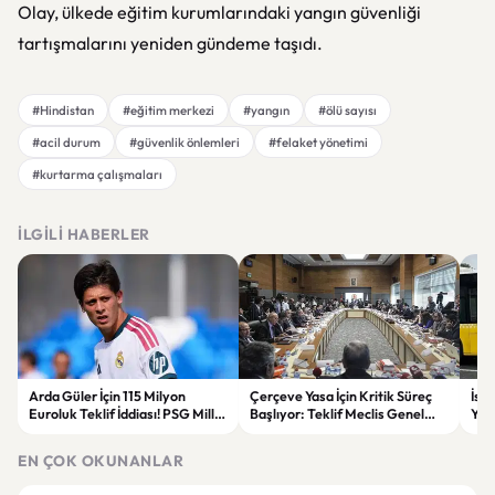
Olay, ülkede eğitim kurumlarındaki yangın güvenliği
tartışmalarını yeniden gündeme taşıdı.
#Hindistan
#eğitim merkezi
#yangın
#ölü sayısı
#acil durum
#güvenlik önlemleri
#felaket yönetimi
#kurtarma çalışmaları
İLGILI HABERLER
Arda Güler İçin 115 Milyon
Çerçeve Yasa İçin Kritik Süreç
İst
Euroluk Teklif İddiası! PSG Milli
Başlıyor: Teklif Meclis Genel
Yol
Yıldızın Peşinde
Kurulu’nda Görüşülecek
Yar
EN ÇOK OKUNANLAR