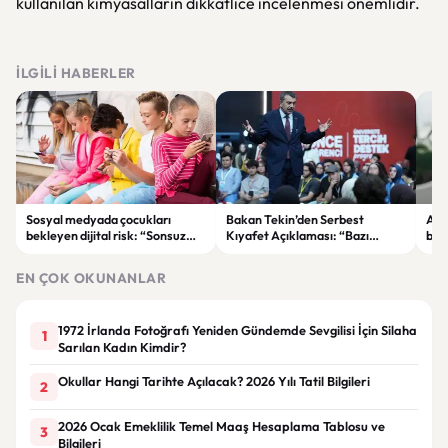
kullanılan kimyasalların dikkatlice incelenmesi önemlidir.
İLGILI HABERLER
Sosyal medyada çocukları
Bakan Tekin’den Serbest
Akı
bekleyen dijital risk: “Sonsuz
Kıyafet Açıklaması: “Bazı
başl
kaydırma” bağımlılığına dikkat
Olumsuzluklar Ortaya Çıktı”
ger
EN ÇOK OKUNANLAR
1972 İrlanda Fotoğrafı Yeniden Gündemde Sevgilisi İçin Silaha
1
Sarılan Kadın Kimdir?
Okullar Hangi Tarihte Açılacak? 2026 Yılı Tatil Bilgileri
2
2026 Ocak Emeklilik Temel Maaş Hesaplama Tablosu ve
3
Bilgileri