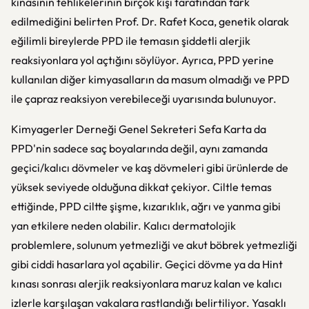
kınasının tehlikelerinin birçok kişi tarafından fark
edilmediğini belirten Prof. Dr. Rafet Koca, genetik olarak
eğilimli bireylerde PPD ile temasın şiddetli alerjik
reaksiyonlara yol açtığını söylüyor. Ayrıca, PPD yerine
kullanılan diğer kimyasalların da masum olmadığı ve PPD
ile çapraz reaksiyon verebileceği uyarısında bulunuyor.
Kimyagerler Derneği Genel Sekreteri Sefa Karta da
PPD'nin sadece saç boyalarında değil, aynı zamanda
geçici/kalıcı dövmeler ve kaş dövmeleri gibi ürünlerde de
yüksek seviyede olduğuna dikkat çekiyor. Ciltle temas
ettiğinde, PPD ciltte şişme, kızarıklık, ağrı ve yanma gibi
yan etkilere neden olabilir. Kalıcı dermatolojik
problemlere, solunum yetmezliği ve akut böbrek yetmezliği
gibi ciddi hasarlara yol açabilir. Geçici dövme ya da Hint
kınası sonrası alerjik reaksiyonlara maruz kalan ve kalıcı
izlerle karşılaşan vakalara rastlandığı belirtiliyor. Yasaklı