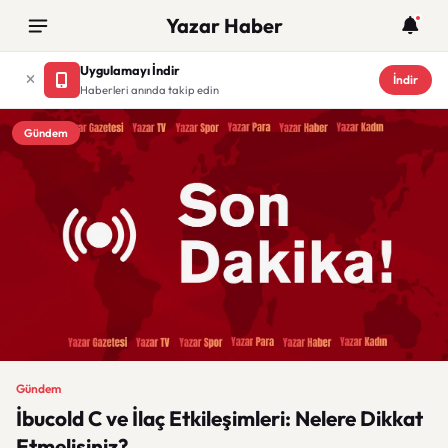
Yazar Haber
Uygulamayı İndir
İndir
Haberleri anında takip edin
Gündem
Gündem
İbucold C ve İlaç Etkileşimleri: Nelere Dikkat
Etmelisiniz?