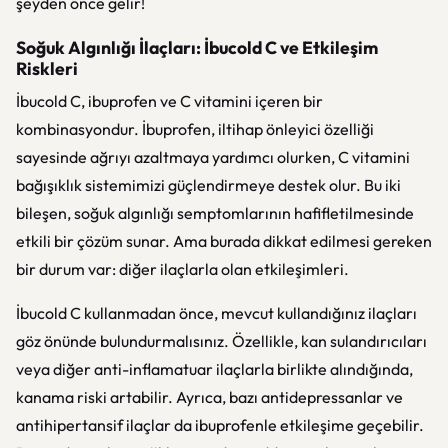
şeyden önce gelir!
Soğuk Algınlığı İlaçları: İbucold C ve Etkileşim
Riskleri
İbucold C, ibuprofen ve C vitamini içeren bir
kombinasyondur. İbuprofen, iltihap önleyici özelliği
sayesinde ağrıyı azaltmaya yardımcı olurken, C vitamini
bağışıklık sistemimizi güçlendirmeye destek olur. Bu iki
bileşen, soğuk algınlığı semptomlarının hafifletilmesinde
etkili bir çözüm sunar. Ama burada dikkat edilmesi gereken
bir durum var: diğer ilaçlarla olan etkileşimleri.
İbucold C kullanmadan önce, mevcut kullandığınız ilaçları
göz önünde bulundurmalısınız. Özellikle, kan sulandırıcıları
veya diğer anti-inflamatuar ilaçlarla birlikte alındığında,
kanama riski artabilir. Ayrıca, bazı antidepressanlar ve
antihipertansif ilaçlar da ibuprofenle etkileşime geçebilir.