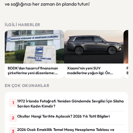
ve sağlığınızı her zaman ön planda tutun!
İLGILI HABERLER
BDDK’dan tasarruf finansman
Xiaomi’nin yeni SUV
Fati
şirketlerine yeni düzenleme:
modellerine yoğun ilgi: Ön
Beş
Sözleşme limitleri değişti
siparişler 100 bini geçti
ser
göre
EN ÇOK OKUNANLAR
1972 İrlanda Fotoğrafı Yeniden Gündemde Sevgilisi İçin Silaha
1
Sarılan Kadın Kimdir?
Okullar Hangi Tarihte Açılacak? 2026 Yılı Tatil Bilgileri
2
2026 Ocak Emeklilik Temel Maaş Hesaplama Tablosu ve
3