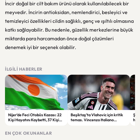
İncir doğal bir cilt bakım ürünü olarak kullanılabilecek bir
meyvedir. İncirin antioksidan, nemlendirici, besleyici ve
temizleyici özellikleri cildin sağlıklı, genç ve ışıltılı olmasına
katkı sağlayabilir. Bu nedenle, güzellik merkezlerine büyük
miktarda para harcamadan önce doğal çözümleri
denemek iyi bir seçenek olabilir.
İLGILI HABERLER
Nijer’de Feci Otobüs Kazası: 22
Beşiktaş’ta Vlahovic için kritik
Şehi
Kişi Hayatını Kaybetti, 37 Kişi
temas. Vincenzo Italiano
hak
Yaralandı
devreye girdi
Öde
yap
EN ÇOK OKUNANLAR